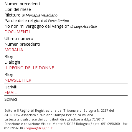
Numeri precedenti
Libri del mese
Riletture
di Mariapia Veladiano
Parole delle religioni
di Piero Stefani
"Io non mi vergogno del Vangelo"
di Luigi Accattoli
DOCUMENTI
Ultimo numero
Numeri precedenti
MORALIA
Blog
Dialoghi
IL REGNO DELLE DONNE
Blog
NEWSLETTER
Iscriviti
EMAIL
Scrivici
Editore
Il Regno srl
Registrazione del Tribunale di Bologna N. 2237 del
24.10.1957 Associato all’Unione Stampa Periodica Italiana
La testata usufruisce dei contributi diretti editoria d.lgs 70/2017
Direzione e redazione Via del Monte 5 40126 Bologna (Bo) tel 051 0956100 - fax
051 0956310
ilregno@ilregno.it