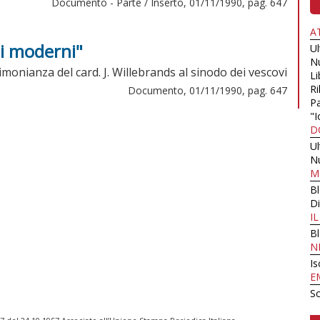
Documento - Parte / Inserto, 01/11/1990, pag. 647
A
pi moderni"
U
N
imonianza del card. J. Willebrands al sinodo dei vescovi
Li
Ri
Documento, 01/11/1990, pag. 647
Pa
"I
D
U
N
M
B
Di
I
B
N
Is
E
Sc