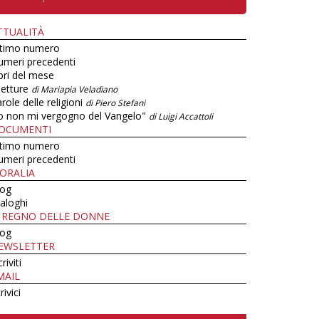
TTUALITÀ
ltimo numero
umeri precedenti
bri del mese
letture
di Mariapia Veladiano
role delle religioni
di Piero Stefani
o non mi vergogno del Vangelo"
di Luigi Accattoli
OCUMENTI
ltimo numero
umeri precedenti
ORALIA
log
aloghi
L REGNO DELLE DONNE
log
EWSLETTER
criviti
MAIL
rivici