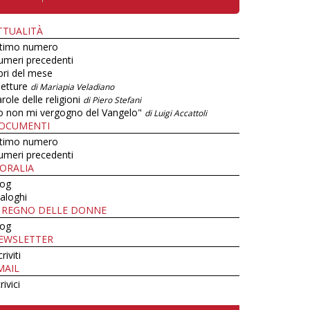
TTUALITÀ
ltimo numero
umeri precedenti
bri del mese
letture
di Mariapia Veladiano
role delle religioni
di Piero Stefani
o non mi vergogno del Vangelo"
di Luigi Accattoli
OCUMENTI
ltimo numero
umeri precedenti
ORALIA
log
aloghi
L REGNO DELLE DONNE
log
EWSLETTER
criviti
MAIL
rivici