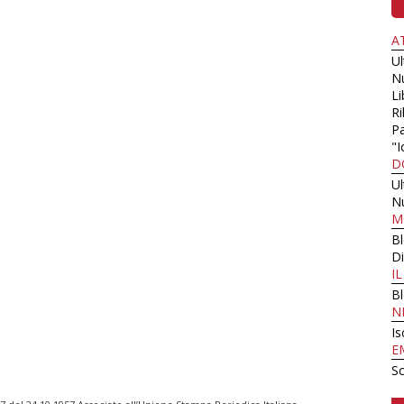
A
U
N
Li
Ri
Pa
"I
D
U
N
M
B
Di
I
B
N
Is
E
Sc