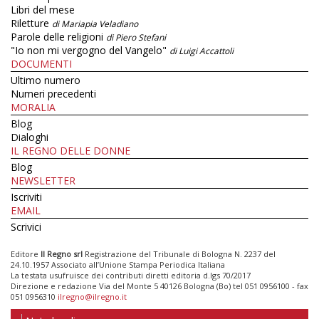
Libri del mese
Riletture
di Mariapia Veladiano
Parole delle religioni
di Piero Stefani
"Io non mi vergogno del Vangelo"
di Luigi Accattoli
DOCUMENTI
Ultimo numero
Numeri precedenti
MORALIA
Blog
Dialoghi
IL REGNO DELLE DONNE
Blog
NEWSLETTER
Iscriviti
EMAIL
Scrivici
Editore
Il Regno srl
Registrazione del Tribunale di Bologna N. 2237 del
24.10.1957 Associato all’Unione Stampa Periodica Italiana
La testata usufruisce dei contributi diretti editoria d.lgs 70/2017
Direzione e redazione Via del Monte 5 40126 Bologna (Bo) tel 051 0956100 - fax
051 0956310
ilregno@ilregno.it