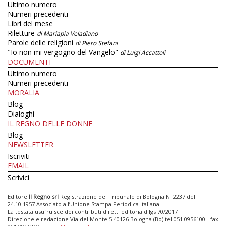
Ultimo numero
Numeri precedenti
Libri del mese
Riletture
di Mariapia Veladiano
Parole delle religioni
di Piero Stefani
"Io non mi vergogno del Vangelo"
di Luigi Accattoli
DOCUMENTI
Ultimo numero
Numeri precedenti
MORALIA
Blog
Dialoghi
IL REGNO DELLE DONNE
Blog
NEWSLETTER
Iscriviti
EMAIL
Scrivici
Editore
Il Regno srl
Registrazione del Tribunale di Bologna N. 2237 del
24.10.1957 Associato all’Unione Stampa Periodica Italiana
La testata usufruisce dei contributi diretti editoria d.lgs 70/2017
Direzione e redazione Via del Monte 5 40126 Bologna (Bo) tel 051 0956100 - fax