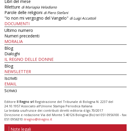
Libri del mese
Riletture
di Mariapia Veladiano
Parole delle religioni
di Piero Stefani
"Io non mi vergogno del Vangelo"
di Luigi Accattoli
DOCUMENTI
Ultimo numero
Numeri precedenti
MORALIA
Blog
Dialoghi
IL REGNO DELLE DONNE
Blog
NEWSLETTER
Iscriviti
EMAIL
Scrivici
Editore
Il Regno srl
Registrazione del Tribunale di Bologna N. 2237 del
24.10.1957 Associato all’Unione Stampa Periodica Italiana
La testata usufruisce dei contributi diretti editoria d.lgs 70/2017
Direzione e redazione Via del Monte 5 40126 Bologna (Bo) tel 051 0956100 - fax
051 0956310
ilregno@ilregno.it
Note legali