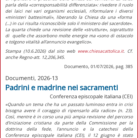
parla della
«corresponsabilità differenziata»
: rivedere il ruolo
dei laici nei vari organismi ecclesiali, riformulare i diversi
«ministeri battesimali»,
liberando la Chiesa da una
«forma
(…) in cui risulta riconoscibile solo il ministero del sacerdote».
La quarta chiede una revisione delle «strutture», soprattutto
di quelle che assorbono molte energie ma
«sono di ostacolo
e tolgono vitalità all’annuncio evangelico».
Stampa (10.6.2026) dal sito web
www.chiesacattolica.it
. Cf.
anche Regno-att. 12,206,345.
Documento, 01/07/2026, pag. 385
Documenti, 2026-13
Padrini e madrine nei sacramenti
Conferenza episcopale italiana (CEI)
«Quando un tema che ha un passato luminoso entra in crisi
bisogna avere il coraggio di ripensarlo alla radice»
(n. 23).
Così, mentre è in corso una più ampia revisione del percorso
d’iniziazione cristiana da parte della Commissione per la
dottrina della fede, l’annuncio e la catechesi della
Conferenza episcopale italiana (CEI), il 12 giugno è stato