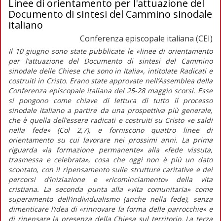
Linee di orientamento per l'attuazione del
Documento di sintesi del Cammino sinodale
italiano
Conferenza episcopale italiana (CEI)
Il 10 giugno sono state pubblicate le
«linee di orientamento
per l’attuazione del Documento di sintesi del Cammino
sinodale delle Chiese che sono in Italia»
, intitolate
Radicati e
costruiti in Cristo.
Erano state approvate nell’Assemblea della
Conferenza episcopale italiana del 25-28 maggio scorsi. Esse
si pongono come chiave di lettura di tutto il processo
sinodale italiano a partire da una prospettiva più generale,
che è quella dell’essere radicati e costruiti su Cristo «e saldi
nella fede» (Col 2,7), e forniscono quattro linee di
orientamento su cui lavorare nei prossimi anni. La prima
riguarda
«la formazione permanente»
alla
«fede vissuta,
trasmessa e celebrata»,
cosa che oggi non è più un dato
scontato, con il ripensamento sulle strutture caritative e dei
percorsi d’iniziazione e «ricominciamento» della vita
cristiana. La seconda punta alla
«vita comunitaria»
come
superamento dell’individualismo (anche nella fede), senza
dimenticare l’idea di
«rinnovare la forma delle parrocchie»
e
di ripensare la presenza della Chiesa sul territorio. La terza