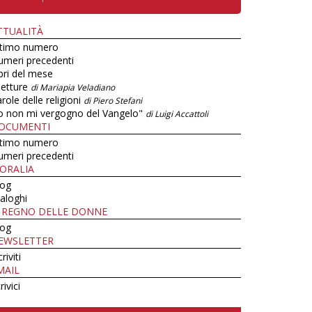
TTUALITÀ
ltimo numero
umeri precedenti
bri del mese
letture
di Mariapia Veladiano
role delle religioni
di Piero Stefani
o non mi vergogno del Vangelo"
di Luigi Accattoli
OCUMENTI
ltimo numero
umeri precedenti
ORALIA
log
aloghi
L REGNO DELLE DONNE
log
EWSLETTER
criviti
MAIL
rivici