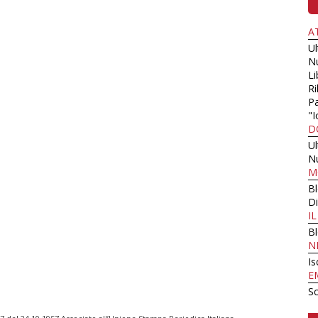
A
U
N
Li
Ri
Pa
"I
D
U
N
M
B
Di
I
B
N
Is
E
Sc