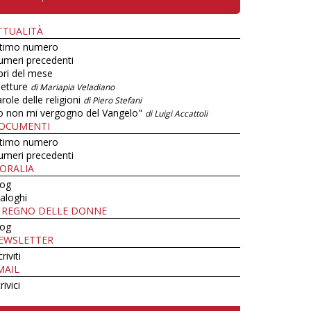
TTUALITÀ
ltimo numero
umeri precedenti
bri del mese
letture
di Mariapia Veladiano
role delle religioni
di Piero Stefani
o non mi vergogno del Vangelo"
di Luigi Accattoli
OCUMENTI
ltimo numero
umeri precedenti
ORALIA
log
aloghi
L REGNO DELLE DONNE
log
EWSLETTER
criviti
MAIL
rivici