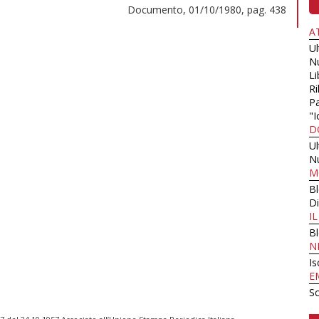
Documento, 01/10/1980, pag. 438
A
U
N
Li
Ri
Pa
"I
D
U
N
M
B
Di
I
B
N
Is
E
Sc