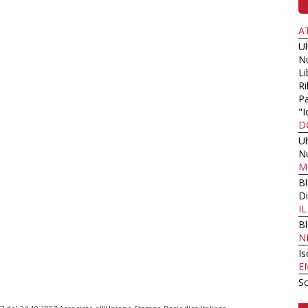
A
U
N
Li
Ri
Pa
"I
D
U
N
M
B
Di
I
B
N
Is
E
Sc