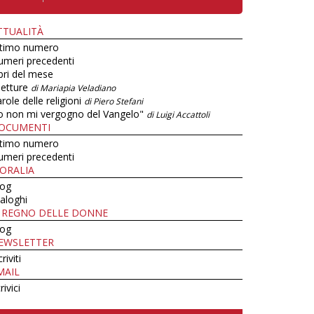
TTUALITÀ
ltimo numero
umeri precedenti
bri del mese
letture
di Mariapia Veladiano
role delle religioni
di Piero Stefani
o non mi vergogno del Vangelo"
di Luigi Accattoli
OCUMENTI
ltimo numero
umeri precedenti
ORALIA
log
aloghi
L REGNO DELLE DONNE
log
EWSLETTER
criviti
MAIL
rivici