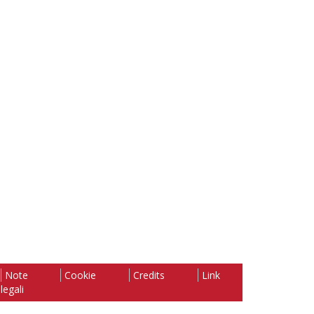
Note
Cookie
Credits
Link
legali