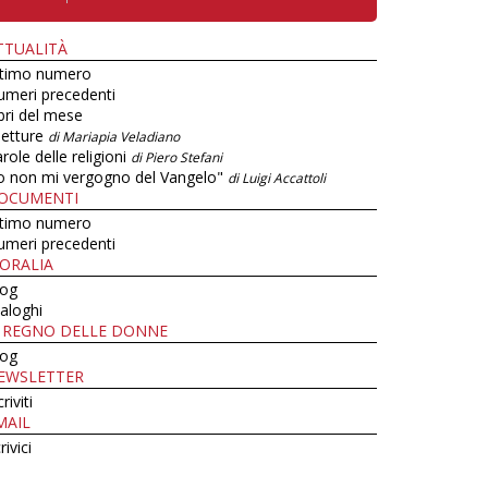
TTUALITÀ
ltimo numero
umeri precedenti
bri del mese
letture
di Mariapia Veladiano
role delle religioni
di Piero Stefani
o non mi vergogno del Vangelo"
di Luigi Accattoli
OCUMENTI
ltimo numero
umeri precedenti
ORALIA
log
aloghi
L REGNO DELLE DONNE
log
EWSLETTER
criviti
MAIL
rivici