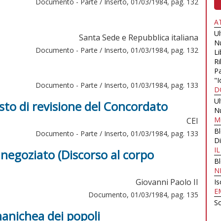
Documento - Parte / Inserto, 01/03/1984, pag. 132
A
U
Santa Sede e Repubblica italiana
N
Documento - Parte / Inserto, 01/03/1984, pag. 132
Li
Ri
Pa
"I
Documento - Parte / Inserto, 01/03/1984, pag. 133
D
U
esto di revisione del Concordato
N
M
CEI
B
Documento - Parte / Inserto, 01/03/1984, pag. 133
Di
I
l negoziato (Discorso al corpo
B
N
Giovanni Paolo II
Is
E
Documento, 01/03/1984, pag. 135
Sc
anichea dei popoli