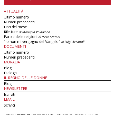
ATTUALITÀ
Ultimo numero
Numeri precedenti
Libri del mese
Riletture
di Mariapia Veladiano
Parole delle religioni
di Piero Stefani
"Io non mi vergogno del Vangelo"
di Luigi Accattoli
DOCUMENTI
Ultimo numero
Numeri precedenti
MORALIA
Blog
Dialoghi
IL REGNO DELLE DONNE
Blog
NEWSLETTER
Iscriviti
EMAIL
Scrivici
Editore
Il Regno srl
Registrazione del Tribunale di Bologna N. 2237 del