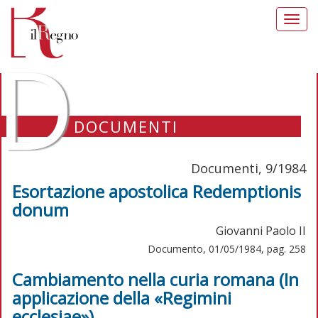
Toggl
navig
D
DOCUMENTI
Documenti, 9/1984
Esortazione apostolica Redemptionis
donum
Giovanni Paolo II
Documento, 01/05/1984, pag. 258
Cambiamento nella curia romana (In
applicazione della «Regimini
ecclesiae»)