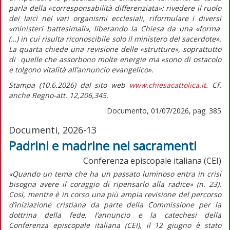
parla della
«corresponsabilità differenziata»
: rivedere il ruolo
dei laici nei vari organismi ecclesiali, riformulare i diversi
«ministeri battesimali»,
liberando la Chiesa da una
«forma
(…) in cui risulta riconoscibile solo il ministero del sacerdote».
La quarta chiede una revisione delle «strutture», soprattutto
di quelle che assorbono molte energie ma
«sono di ostacolo
e tolgono vitalità all’annuncio evangelico».
Stampa (10.6.2026) dal sito web
www.chiesacattolica.it
. Cf.
anche Regno-att. 12,206,345.
Documento, 01/07/2026, pag. 385
Documenti, 2026-13
Padrini e madrine nei sacramenti
Conferenza episcopale italiana (CEI)
«Quando un tema che ha un passato luminoso entra in crisi
bisogna avere il coraggio di ripensarlo alla radice»
(n. 23).
Così, mentre è in corso una più ampia revisione del percorso
d’iniziazione cristiana da parte della Commissione per la
dottrina della fede, l’annuncio e la catechesi della
Conferenza episcopale italiana (CEI), il 12 giugno è stato