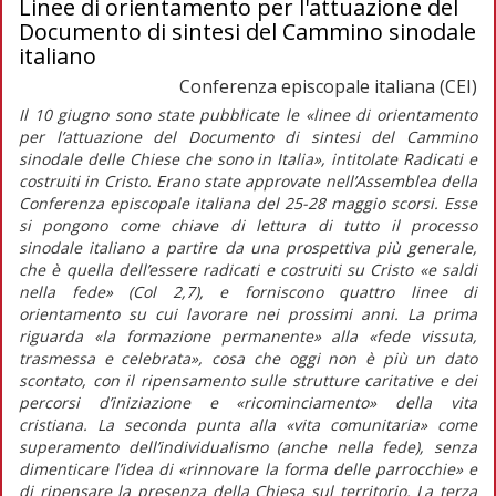
Linee di orientamento per l'attuazione del
Documento di sintesi del Cammino sinodale
italiano
Conferenza episcopale italiana (CEI)
Il 10 giugno sono state pubblicate le
«linee di orientamento
per l’attuazione del Documento di sintesi del Cammino
sinodale delle Chiese che sono in Italia»
, intitolate
Radicati e
costruiti in Cristo.
Erano state approvate nell’Assemblea della
Conferenza episcopale italiana del 25-28 maggio scorsi. Esse
si pongono come chiave di lettura di tutto il processo
sinodale italiano a partire da una prospettiva più generale,
che è quella dell’essere radicati e costruiti su Cristo «e saldi
nella fede» (Col 2,7), e forniscono quattro linee di
orientamento su cui lavorare nei prossimi anni. La prima
riguarda
«la formazione permanente»
alla
«fede vissuta,
trasmessa e celebrata»,
cosa che oggi non è più un dato
scontato, con il ripensamento sulle strutture caritative e dei
percorsi d’iniziazione e «ricominciamento» della vita
cristiana. La seconda punta alla
«vita comunitaria»
come
superamento dell’individualismo (anche nella fede), senza
dimenticare l’idea di
«rinnovare la forma delle parrocchie»
e
di ripensare la presenza della Chiesa sul territorio. La terza