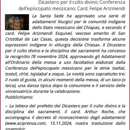
Dicastero per il culto divino; Conferenza
dell’episcopato messicano; Card. Felipe Arizmendi
La Santa Sede ha approvato una serie di
adattamenti liturgici per le comunità indigene
dello Stato messicano del Chiapas, e secondo il
card. Felipe Arizmendi Esquivel, vescovo emerito di San
Cristóbal de Las Casas, questa decisione trasforma alcune
espressioni indigene in
«liturgia della Chiesa»
. Il Dicastero
per il culto divino e la disciplina dei sacramenti ha concesso
la
recognitio
l’8 novembre 2024, approvando gli
Adattamenti
all’Ordinario della messa a uso facoltativo
elaborati dalla
Conferenza dell’episcopato messicano per le etnie
tseltal,
tsotsil, ch’ol, tojolabal
e
zoque
. Le novità sono soprattutto tre:
il ruolo di guida, in alcuni momenti della messa, di un laico (o
laica), una danza tipica dopo la comunione e il servizio delle
«incensatrici» durante la celebrazione.
Pubblichiamo:
–
L
a lettera del prefetto del Dicastero per il culto divino e la
disciplina dei sacramenti, il card. Arthur Roche, che
accompagna il decreto di riconoscimento degli adattamenti
(www.aciprensa.com, 15.11.2024, nostra traduzione dallo
spagnolo);