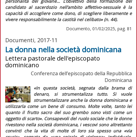
personalità del giovane…
L’obiettivo della formazione del
candidato al sacerdozio nell’ambito affettivo-sessuale è la
capacità di accogliere come dono, di scegliere liberamente e
vivere responsabilmente la castità nel celibato»
(n. 44).
Documento, 01/02/2025, pag. 81
Documenti, 2017-11
La donna nella società dominicana
Lettera pastorale dell'episcopato
dominicano
Conferenza dell’episcopato della Repubblica
Dominicana
«In questa società, segnata dalla brama di
denaro, si strumentalizza tutto. Si vuole
strumentalizzare anche la donna dominicana e
utilizzarla come un bene di consumo. Molte volte, tanto lei
quanto il frutto sacro del suo grembo sono visti come un
oggetto di scarto»
. Consapevoli del ruolo sociale che le donne
rivestono nella società dominicana, i vescovi sono altrettanto
convinti che la vita di molte di loro sia spesso una
«via
crucis»
, segnata da
«una spirale di violenza»
individuale,