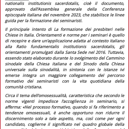
nationalis institutionis sacerdotalis,
cioè il documento,
approvato dall’Assemblea generale della Conferenza
episcopale italiana del novembre 2023, che stabilisce le linee
guida per la formazione dei seminaristi.
Il principale intento di
La formazione dei presbiteri nelle
Chiese in Italia.
Orientamenti e norme per i seminari
è quello
di recepire e dare un’applicazione adatta al contesto italiano
alla
Ratio fundamentalis institutionis sacerdotalis,
gli
orientamenti promulgati dalla Santa Sede nel 2016. Tuttavia,
essendo stato elaborato durante lo svolgimento del Cammino
sinodale della Chiesa italiana e del Sinodo della Chiesa
universale sulla sinodalità, in sintonia con le istanze ivi
emerse integra un maggiore collegamento del percorso
formativo dei seminaristi con la vita quotidiana della
comunità cristiana.
Circa il tema dell’omosessualità, caratteristica che secondo le
norme vigenti impedisce l’accoglienza in seminario, si
afferma:
«Nel processo formativo, quando si fa riferimento a
tendenze omosessuali, è anche opportuno non ridurre il
discernimento solo a tale aspetto, ma, così come per ogni
candidato, coglierne il significato nel quadro globale della