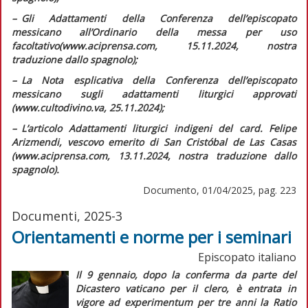
–
G
li
Adattamenti della Conferenza dell’episcopato
messicano all’Ordinario della messa per uso
facoltativo
(www.aciprensa.com, 15.11.2024, nostra
traduzione dallo spagnolo);
–
L
a Nota esplicativa della Conferenza dell’episcopato
messicano sugli adattamenti liturgici approvati
(www.cultodivino.va, 25.11.2024);
–
L
’articolo
Adattamenti liturgici indigeni
del card. Felipe
Arizmendi, vescovo emerito di San Cristóbal de Las Casas
(www.aciprensa.com, 13.11.2024, nostra traduzione dallo
spagnolo).
Documento, 01/04/2025, pag. 223
Documenti, 2025-3
Orientamenti e norme per i seminari
Episcopato italiano
Il 9 gennaio, dopo la conferma da parte del
Dicastero vaticano per il clero, è entrata in
vigore
ad experimentum
per tre anni la
Ratio