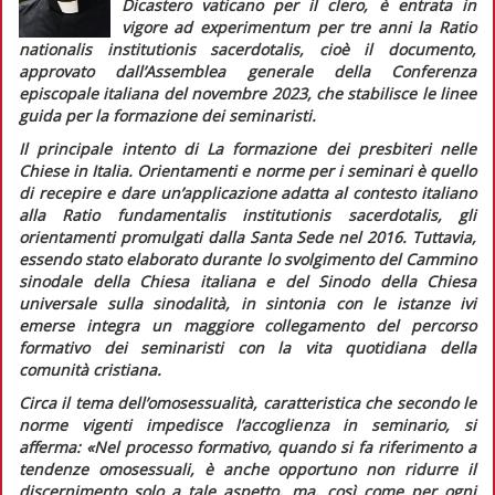
Dicastero vaticano per il clero, è entrata in
vigore
ad experimentum
per tre anni la
Ratio
nationalis institutionis sacerdotalis,
cioè il documento,
approvato dall’Assemblea generale della Conferenza
episcopale italiana del novembre 2023, che stabilisce le linee
guida per la formazione dei seminaristi.
Il principale intento di
La formazione dei presbiteri nelle
Chiese in Italia.
Orientamenti e norme per i seminari
è quello
di recepire e dare un’applicazione adatta al contesto italiano
alla
Ratio fundamentalis institutionis sacerdotalis,
gli
orientamenti promulgati dalla Santa Sede nel 2016. Tuttavia,
essendo stato elaborato durante lo svolgimento del Cammino
sinodale della Chiesa italiana e del Sinodo della Chiesa
universale sulla sinodalità, in sintonia con le istanze ivi
emerse integra un maggiore collegamento del percorso
formativo dei seminaristi con la vita quotidiana della
comunità cristiana.
Circa il tema dell’omosessualità, caratteristica che secondo le
norme vigenti impedisce l’accoglienza in seminario, si
afferma:
«Nel processo formativo, quando si fa riferimento a
tendenze omosessuali, è anche opportuno non ridurre il
discernimento solo a tale aspetto, ma, così come per ogni