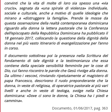
convinti che la vita di molte di loro sia spesso una
«via
crucis»
, segnata da
«una spirale di violenza»
individuale,
sociale e culturale, anche a motivo di quelle ideologie che
mirano a
«distruggere la famiglia»
. Prende le mosse da
questa osservazione della realtà contemporanea dominicana
riguardo alla donna la lettera pastorale che la Conferenza
dell’episcopato della Repubblica Dominicana ha pubblicato il
18 gennaio 2017, collocando la questione della dignità della
donna nel più vasto itinerario di evangelizzazione per l’anno
in corso.
Il documento sottolinea poi la presenza nella Scrittura del
fondamento di tale dignità e la testimonianza che essa
contiene della speciale sensibilità femminile per le cose di
Dio, cui fanno riscontro le parole che Gesù rivolge alla donna.
Da ultimo i vescovi, rinviando ripetutamente al magistero di
papa Francesco, descrivono il ruolo preponderante che la
donna, in veste di religiosa, di operatrice pastorale ai più vari
livelli e anche in veste di teologa, svolge nella Chiesa
dominicana:
«Dove ci sono le donne, la Chiesa ha i piedi e
cammina»
.
Documento, 01/06/2017, pag. 363