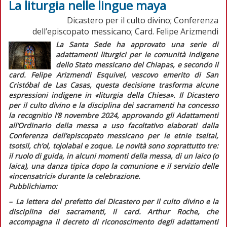
La liturgia nelle lingue maya
Dicastero per il culto divino; Conferenza
dell’episcopato messicano; Card. Felipe Arizmendi
La Santa Sede ha approvato una serie di
adattamenti liturgici per le comunità indigene
dello Stato messicano del Chiapas, e secondo il
card. Felipe Arizmendi Esquivel, vescovo emerito di San
Cristóbal de Las Casas, questa decisione trasforma alcune
espressioni indigene in
«liturgia della Chiesa»
. Il Dicastero
per il culto divino e la disciplina dei sacramenti ha concesso
la
recognitio
l’8 novembre 2024, approvando gli
Adattamenti
all’Ordinario della messa a uso facoltativo
elaborati dalla
Conferenza dell’episcopato messicano per le etnie
tseltal,
tsotsil, ch’ol, tojolabal
e
zoque
. Le novità sono soprattutto tre:
il ruolo di guida, in alcuni momenti della messa, di un laico (o
laica), una danza tipica dopo la comunione e il servizio delle
«incensatrici» durante la celebrazione.
Pubblichiamo:
–
L
a lettera del prefetto del Dicastero per il culto divino e la
disciplina dei sacramenti, il card. Arthur Roche, che
accompagna il decreto di riconoscimento degli adattamenti