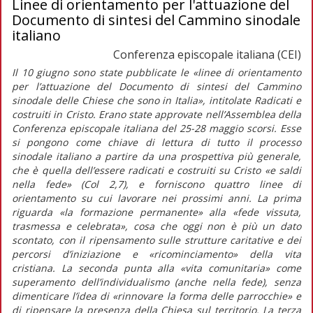
Linee di orientamento per l'attuazione del
Documento di sintesi del Cammino sinodale
italiano
Conferenza episcopale italiana (CEI)
Il 10 giugno sono state pubblicate le
«linee di orientamento
per l’attuazione del Documento di sintesi del Cammino
sinodale delle Chiese che sono in Italia»
, intitolate
Radicati e
costruiti in Cristo.
Erano state approvate nell’Assemblea della
Conferenza episcopale italiana del 25-28 maggio scorsi. Esse
si pongono come chiave di lettura di tutto il processo
sinodale italiano a partire da una prospettiva più generale,
che è quella dell’essere radicati e costruiti su Cristo «e saldi
nella fede» (Col 2,7), e forniscono quattro linee di
orientamento su cui lavorare nei prossimi anni. La prima
riguarda
«la formazione permanente»
alla
«fede vissuta,
trasmessa e celebrata»,
cosa che oggi non è più un dato
scontato, con il ripensamento sulle strutture caritative e dei
percorsi d’iniziazione e «ricominciamento» della vita
cristiana. La seconda punta alla
«vita comunitaria»
come
superamento dell’individualismo (anche nella fede), senza
dimenticare l’idea di
«rinnovare la forma delle parrocchie»
e
di ripensare la presenza della Chiesa sul territorio. La terza