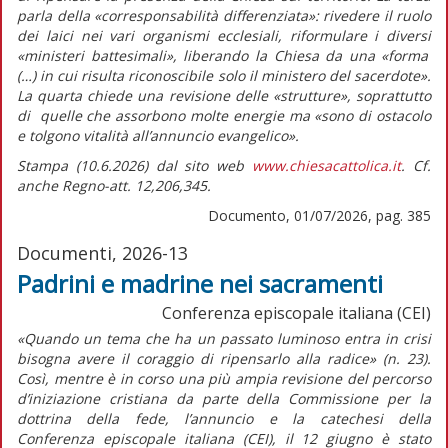
parla della
«corresponsabilità differenziata»
: rivedere il ruolo
dei laici nei vari organismi ecclesiali, riformulare i diversi
«ministeri battesimali»,
liberando la Chiesa da una
«forma
(…) in cui risulta riconoscibile solo il ministero del sacerdote».
La quarta chiede una revisione delle «strutture», soprattutto
di quelle che assorbono molte energie ma
«sono di ostacolo
e tolgono vitalità all’annuncio evangelico».
Stampa (10.6.2026) dal sito web
www.chiesacattolica.it
. Cf.
anche Regno-att. 12,206,345.
Documento, 01/07/2026, pag. 385
Documenti, 2026-13
Padrini e madrine nei sacramenti
Conferenza episcopale italiana (CEI)
«Quando un tema che ha un passato luminoso entra in crisi
bisogna avere il coraggio di ripensarlo alla radice»
(n. 23).
Così, mentre è in corso una più ampia revisione del percorso
d’iniziazione cristiana da parte della Commissione per la
dottrina della fede, l’annuncio e la catechesi della
Conferenza episcopale italiana (CEI), il 12 giugno è stato