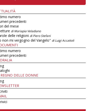
TTUALITÀ
ltimo numero
umeri precedenti
bri del mese
letture
di Mariapia Veladiano
role delle religioni
di Piero Stefani
o non mi vergogno del Vangelo"
di Luigi Accattoli
OCUMENTI
ltimo numero
umeri precedenti
ORALIA
log
aloghi
L REGNO DELLE DONNE
log
EWSLETTER
criviti
MAIL
rivici