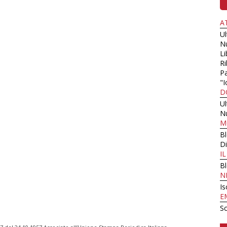
A
U
N
Li
Ri
Pa
"I
D
U
N
M
B
Di
I
B
N
Is
E
Sc