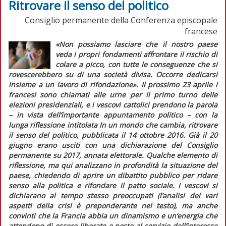
Ritrovare il senso del politico
Consiglio permanente della Conferenza episcopale
francese
«Non possiamo lasciare che il nostro paese
veda i propri fondamenti affrontare il rischio di
colare a picco, con tutte le conseguenze che si
rovescerebbero su di una società divisa. Occorre dedicarsi
insieme a un lavoro di rifondazione».
Il prossimo 23 aprile i
francesi sono chiamati alle urne per il primo turno delle
elezioni presidenziali, e i vescovi cattolici prendono la parola
– in vista dell’importante appuntamento politico – con la
lunga riflessione intitolata
In un mondo che cambia, ritrovare
il senso del politico
, pubblicata il 14 ottobre 2016. Già il 20
giugno erano usciti con una dichiarazione del Consiglio
permanente su
2017, annata elettorale. Qualche elemento di
riflessione,
ma qui analizzano in profondità la situazione del
paese, chiedendo di aprire un dibattito pubblico per ridare
senso alla politica e rifondare il patto sociale.
I vescovi si
dichiarano al tempo stesso preoccupati (l’analisi dei vari
aspetti della crisi è preponderante nel testo), ma anche
convinti che la Francia abbia un dinamismo e un’energia che
attendono di essere liberate e poste al servizio dell’interesse