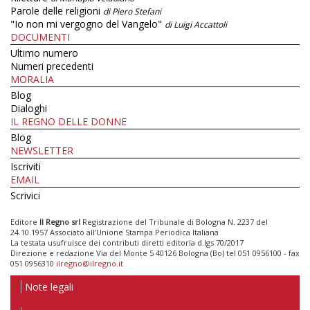
Parole delle religioni
di Piero Stefani
"Io non mi vergogno del Vangelo"
di Luigi Accattoli
DOCUMENTI
Ultimo numero
Numeri precedenti
MORALIA
Blog
Dialoghi
IL REGNO DELLE DONNE
Blog
NEWSLETTER
Iscriviti
EMAIL
Scrivici
Editore
Il Regno srl
Registrazione del Tribunale di Bologna N. 2237 del
24.10.1957 Associato all’Unione Stampa Periodica Italiana
La testata usufruisce dei contributi diretti editoria d.lgs 70/2017
Direzione e redazione Via del Monte 5 40126 Bologna (Bo) tel 051 0956100 - fax
051 0956310
ilregno@ilregno.it
Note legali