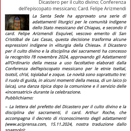
Dicastero per il culto divino; Conferenza
dell’episcopato messicano; Card. Felipe Arizmendi
La Santa Sede ha approvato una serie di
adattamenti liturgici per le comunità indigene
dello Stato messicano del Chiapas, e secondo il
card. Felipe Arizmendi Esquivel, vescovo emerito di San
Cristóbal de Las Casas, questa decisione trasforma alcune
espressioni indigene in
«liturgia della Chiesa»
. Il Dicastero
per il culto divino e la disciplina dei sacramenti ha concesso
la
recognitio
l’8 novembre 2024, approvando gli
Adattamenti
all’Ordinario della messa a uso facoltativo
elaborati dalla
Conferenza dell’episcopato messicano per le etnie
tseltal,
tsotsil, ch’ol, tojolabal
e
zoque
. Le novità sono soprattutto tre:
il ruolo di guida, in alcuni momenti della messa, di un laico (o
laica), una danza tipica dopo la comunione e il servizio delle
«incensatrici» durante la celebrazione.
Pubblichiamo:
–
L
a lettera del prefetto del Dicastero per il culto divino e la
disciplina dei sacramenti, il card. Arthur Roche, che
accompagna il decreto di riconoscimento degli adattamenti
(www.aciprensa.com, 15.11.2024, nostra traduzione dallo
spagnolo);