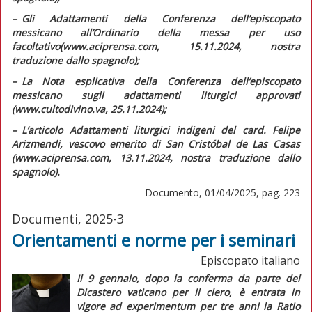
–
G
li
Adattamenti della Conferenza dell’episcopato
messicano all’Ordinario della messa per uso
facoltativo
(www.aciprensa.com, 15.11.2024, nostra
traduzione dallo spagnolo);
–
L
a Nota esplicativa della Conferenza dell’episcopato
messicano sugli adattamenti liturgici approvati
(www.cultodivino.va, 25.11.2024);
–
L
’articolo
Adattamenti liturgici indigeni
del card. Felipe
Arizmendi, vescovo emerito di San Cristóbal de Las Casas
(www.aciprensa.com, 13.11.2024, nostra traduzione dallo
spagnolo).
Documento, 01/04/2025, pag. 223
Documenti, 2025-3
Orientamenti e norme per i seminari
Episcopato italiano
Il 9 gennaio, dopo la conferma da parte del
Dicastero vaticano per il clero, è entrata in
vigore
ad experimentum
per tre anni la
Ratio