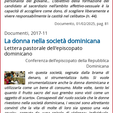
personalità del giovane…
L’obiettivo della formazione del
candidato al sacerdozio nell’ambito affettivo-sessuale è la
capacità di accogliere come dono, di scegliere liberamente e
vivere responsabilmente la castità nel celibato»
(n. 44).
Documento, 01/02/2025, pag. 81
Documenti, 2017-11
La donna nella società dominicana
Lettera pastorale dell'episcopato
dominicano
Conferenza dell’episcopato della Repubblica
Dominicana
«In questa società, segnata dalla brama di
denaro, si strumentalizza tutto. Si vuole
strumentalizzare anche la donna dominicana e
utilizzarla come un bene di consumo. Molte volte, tanto lei
quanto il frutto sacro del suo grembo sono visti come un
oggetto di scarto»
. Consapevoli del ruolo sociale che le donne
rivestono nella società dominicana, i vescovi sono altrettanto
convinti che la vita di molte di loro sia spesso una
«via
crucis»
, segnata da
«una spirale di violenza»
individuale,