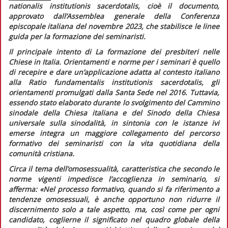
nationalis institutionis sacerdotalis,
cioè il documento,
approvato dall’Assemblea generale della Conferenza
episcopale italiana del novembre 2023, che stabilisce le linee
guida per la formazione dei seminaristi.
Il principale intento di
La formazione dei presbiteri nelle
Chiese in Italia.
Orientamenti e norme per i seminari
è quello
di recepire e dare un’applicazione adatta al contesto italiano
alla
Ratio fundamentalis institutionis sacerdotalis,
gli
orientamenti promulgati dalla Santa Sede nel 2016. Tuttavia,
essendo stato elaborato durante lo svolgimento del Cammino
sinodale della Chiesa italiana e del Sinodo della Chiesa
universale sulla sinodalità, in sintonia con le istanze ivi
emerse integra un maggiore collegamento del percorso
formativo dei seminaristi con la vita quotidiana della
comunità cristiana.
Circa il tema dell’omosessualità, caratteristica che secondo le
norme vigenti impedisce l’accoglienza in seminario, si
afferma:
«Nel processo formativo, quando si fa riferimento a
tendenze omosessuali, è anche opportuno non ridurre il
discernimento solo a tale aspetto, ma, così come per ogni
candidato, coglierne il significato nel quadro globale della