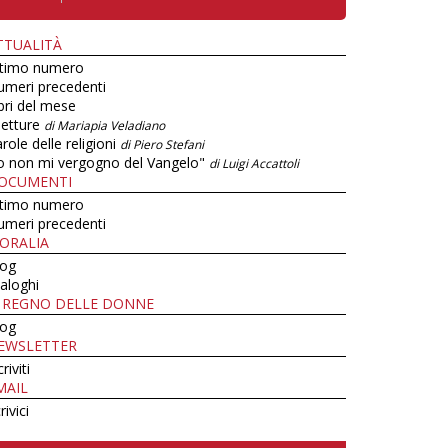
TTUALITÀ
ltimo numero
umeri precedenti
bri del mese
letture
di Mariapia Veladiano
role delle religioni
di Piero Stefani
o non mi vergogno del Vangelo"
di Luigi Accattoli
OCUMENTI
ltimo numero
umeri precedenti
ORALIA
log
aloghi
L REGNO DELLE DONNE
log
EWSLETTER
criviti
MAIL
rivici