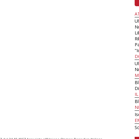
A
U
N
Li
Ri
Pa
"I
D
U
N
M
B
Di
I
B
N
Is
E
Sc