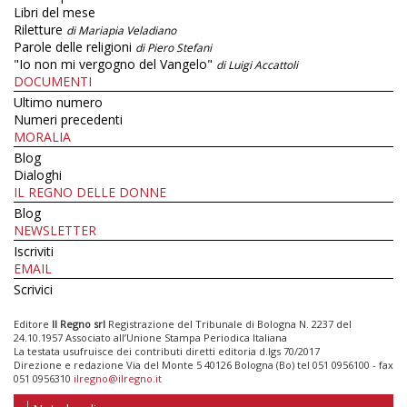
Libri del mese
Riletture
di Mariapia Veladiano
Parole delle religioni
di Piero Stefani
"Io non mi vergogno del Vangelo"
di Luigi Accattoli
DOCUMENTI
Ultimo numero
Numeri precedenti
MORALIA
Blog
Dialoghi
IL REGNO DELLE DONNE
Blog
NEWSLETTER
Iscriviti
EMAIL
Scrivici
Editore
Il Regno srl
Registrazione del Tribunale di Bologna N. 2237 del
24.10.1957 Associato all’Unione Stampa Periodica Italiana
La testata usufruisce dei contributi diretti editoria d.lgs 70/2017
Direzione e redazione Via del Monte 5 40126 Bologna (Bo) tel 051 0956100 - fax
051 0956310
ilregno@ilregno.it