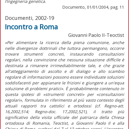
l’ingegneria genetica.
Documento, 01/01/2004, pag. 11
Documenti, 2002-19
Incontro a Roma
Giovanni Paolo II-Teoctist
«Per alimentare la ricerca della piena comunione, anche
nelle divergenze dottrinali che tuttora permangono, occorre
trovare strumenti concreti, instaurando consultazioni
regolari, nella convinzione che nessuna situazione difficile è
destinata a rimanere irrimediabilmente tale, e che grazie
all'atteggiamento di ascolto e di dialogo e allo scambio
regolare di informazioni possono essere individuate soluzioni
soddisfacenti per appianare le frizioni e giungere a un'equa
soluzione di problemi pratici». È probabilmente contenuto in
questa ipotesi di «strumenti concreti» per «consultazioni
regolari», formulata in riferimento al più vasto contesto degli
attuali rapporti tra cattolici e ortodossi (cf. Regno-att.
16,2002,514; Regno-doc. 17,2002,521), il tratto più
significativo della visita ufficiale del patriarca della Chiesa
ortodossa di Romania, Teoctist, a Giovanni Paolo II e alla
Chiesa di Roma, svoltasi dal 7 al 13 ottobre scorsi. L'incontro,