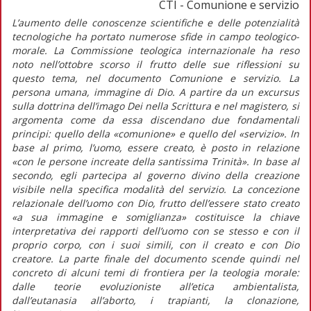
CTI - Comunione e servizio
L’aumento delle conoscenze scientifiche e delle potenzialità
tecnologiche ha portato numerose sfide in campo teologico-
morale. La Commissione teologica internazionale ha reso
noto nell’ottobre scorso il frutto delle sue riflessioni su
questo tema, nel documento Comunione e servizio. La
persona umana, immagine di Dio. A partire da un excursus
sulla dottrina dell’imago Dei nella Scrittura e nel magistero, si
argomenta come da essa discendano due fondamentali
principi: quello della «comunione» e quello del «servizio». In
base al primo, l’uomo, essere creato, è posto in relazione
«con le persone increate della santissima Trinità». In base al
secondo, egli partecipa al governo divino della creazione
visibile nella specifica modalità del servizio. La concezione
relazionale dell’uomo con Dio, frutto dell’essere stato creato
«a sua immagine e somiglianza» costituisce la chiave
interpretativa dei rapporti dell’uomo con se stesso e con il
proprio corpo, con i suoi simili, con il creato e con Dio
creatore. La parte finale del documento scende quindi nel
concreto di alcuni temi di frontiera per la teologia morale:
dalle teorie evoluzioniste all’etica ambientalista,
dall’eutanasia all’aborto, i trapianti, la clonazione,