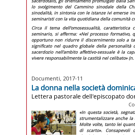
sacerdotalis,
gli orientamenti promulgati dalla San
lo svolgimento del Cammino sinodale della Chie
sinodalità, in sintonia con le istanze ivi emerse 
seminaristi con la vita quotidiana della comunità cr
Circa il tema dell’omosessualità, caratteristic
seminario, si afferma:
«Nel processo formativo, 
opportuno non ridurre il discernimento solo a ta
significato nel quadro globale della personalità
sacerdozio nell’ambito affettivo-sessuale è la ca
vivere responsabilmente la castità nel celibato»
(n. 
Documenti, 2017-11
La donna nella società domini
Lettera pastorale dell'episcopato d
Co
«In questa società, segnat
strumentalizzare anche la
Molte volte, tanto lei quan
di scarto»
. Consapevoli 