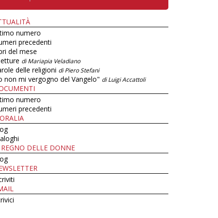
TTUALITÀ
ltimo numero
umeri precedenti
bri del mese
letture
di Mariapia Veladiano
role delle religioni
di Piero Stefani
o non mi vergogno del Vangelo"
di Luigi Accattoli
OCUMENTI
ltimo numero
umeri precedenti
ORALIA
log
aloghi
L REGNO DELLE DONNE
log
EWSLETTER
criviti
MAIL
rivici