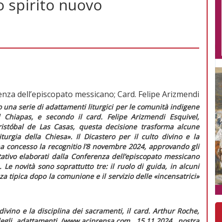
o spirito nuovo
renza dell’episcopato messicano; Card. Felipe Arizmendi
una serie di adattamenti liturgici per le comunità indigene
 Chiapas, e secondo il card. Felipe Arizmendi Esquivel,
istóbal de Las Casas, questa decisione trasforma alcune
liturgia della Chiesa»
. Il Dicastero per il culto divino e la
ha concesso la
recognitio
l’8 novembre 2024, approvando gli
ativo
elaborati dalla Conferenza dell’episcopato messicano
. Le novità sono soprattutto tre: il ruolo di guida, in alcuni
a tipica dopo la comunione e il servizio delle «incensatrici»
 divino e la disciplina dei sacramenti, il card. Arthur Roche,
gli adattamenti (www.aciprensa.com, 15.11.2024, nostra