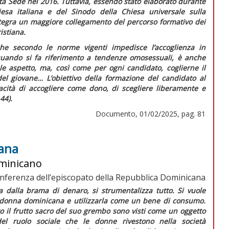
ta Sede nel 2016. Tuttavia, essendo stato elaborato durante
sa italiana e del Sinodo della Chiesa universale sulla
integra un maggiore collegamento del percorso formativo dei
istiana.
a che secondo le norme vigenti impedisce l’accoglienza in
quando si fa riferimento a tendenze omosessuali, è anche
le aspetto, ma, così come per ogni candidato, coglierne il
 del giovane…
L’obiettivo della formazione del candidato al
pacità di accogliere come dono, di scegliere liberamente e
44).
Documento, 01/02/2025, pag. 81
cana
ominicano
nferenza dell’episcopato della Repubblica Dominicana
a dalla brama di denaro, si strumentalizza tutto. Si vuole
 donna dominicana e utilizzarla come un bene di consumo.
to il frutto sacro del suo grembo sono visti come un oggetto
del ruolo sociale che le donne rivestono nella società