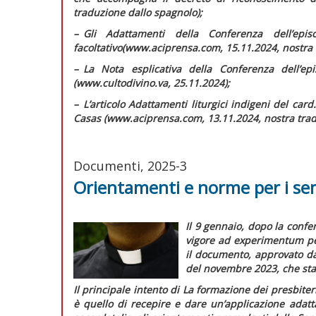
traduzione dallo spagnolo);
–
G
li
Adattamenti della Conferenza dell’epi
facoltativo
(www.aciprensa.com, 15.11.2024, nostra 
–
L
a Nota esplicativa della Conferenza dell’epi
(www.cultodivino.va, 25.11.2024);
–
L
’articolo
Adattamenti liturgici indigeni
del card.
Casas (www.aciprensa.com, 13.11.2024, nostra trad
Documenti, 2025-3
Orientamenti e norme per i se
Il 9 gennaio, dopo la confer
vigore
ad experimentum
p
il documento, approvato da
del novembre 2023, che stab
Il principale intento di
La formazione dei presbiteri 
è quello di recepire e dare un’applicazione adatta