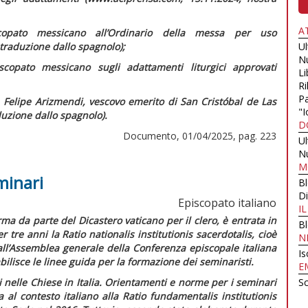
A
scopato messicano all’Ordinario della messa per uso
traduzione dallo spagnolo);
U
N
scopato messicano sugli adattamenti liturgici approvati
Li
Ri
Pa
 Felipe Arizmendi, vescovo emerito di San Cristóbal de Las
"I
uzione dallo spagnolo).
D
Documento, 01/04/2025, pag. 223
U
N
M
minari
B
Di
Episcopato italiano
I
ma da parte del Dicastero vaticano per il clero, è entrata in
B
er tre anni la
Ratio nationalis institutionis sacerdotalis,
cioè
N
ll’Assemblea generale della Conferenza episcopale italiana
Is
ilisce le linee guida per la formazione dei seminaristi.
E
nelle Chiese in Italia.
Orientamenti e norme per i seminari
Sc
 al contesto italiano alla
Ratio fundamentalis institutionis