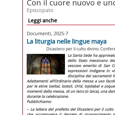
Con il cuore nuovo e un
Episcopato
Leggi anche
Documenti, 2025-7
La liturgia nelle lingue maya
Dicastero per il culto divino; Confe
La Santa Sede ha approvato 
dello Stato messicano del
vescovo emerito di San Cr
espressioni indigene in
«
disciplina dei sacramenti 
Adattamenti all’Ordinario della messa a uso facolt
per le etnie
tseltal, tsotsil, ch’ol, tojolabal
e
zoque
momenti della messa, di un laico (o laica), una danz
durante la celebrazione.
Pubblichiamo:
–
L
a lettera del prefetto del Dicastero per il culto
che accompagna il decreto di riconoscimento de