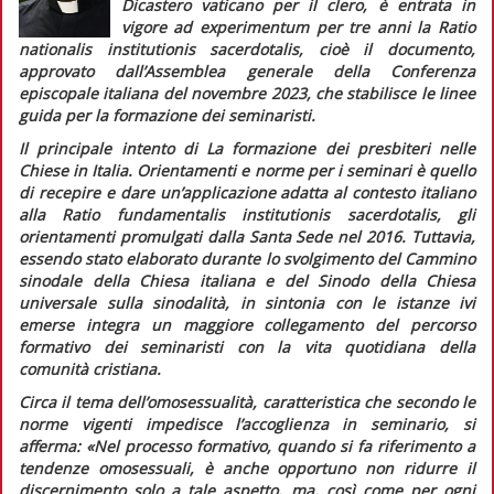
Dicastero vaticano per il clero, è entrata in
vigore
ad experimentum
per tre anni la
Ratio
nationalis institutionis sacerdotalis,
cioè il documento,
approvato dall’Assemblea generale della Conferenza
episcopale italiana del novembre 2023, che stabilisce le linee
guida per la formazione dei seminaristi.
Il principale intento di
La formazione dei presbiteri nelle
Chiese in Italia.
Orientamenti e norme per i seminari
è quello
di recepire e dare un’applicazione adatta al contesto italiano
alla
Ratio fundamentalis institutionis sacerdotalis,
gli
orientamenti promulgati dalla Santa Sede nel 2016. Tuttavia,
essendo stato elaborato durante lo svolgimento del Cammino
sinodale della Chiesa italiana e del Sinodo della Chiesa
universale sulla sinodalità, in sintonia con le istanze ivi
emerse integra un maggiore collegamento del percorso
formativo dei seminaristi con la vita quotidiana della
comunità cristiana.
Circa il tema dell’omosessualità, caratteristica che secondo le
norme vigenti impedisce l’accoglienza in seminario, si
afferma:
«Nel processo formativo, quando si fa riferimento a
tendenze omosessuali, è anche opportuno non ridurre il
discernimento solo a tale aspetto, ma, così come per ogni