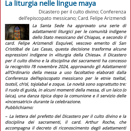
La liturgia nelle lingue maya
Dicastero per il culto divino; Conferenza
dell’episcopato messicano; Card. Felipe Arizmendi
La Santa Sede ha approvato una serie di
adattamenti liturgici per le comunità indigene
dello Stato messicano del Chiapas, e secondo il
card. Felipe Arizmendi Esquivel, vescovo emerito di San
Cristóbal de Las Casas, questa decisione trasforma alcune
espressioni indigene in
«liturgia della Chiesa»
. Il Dicastero
per il culto divino e la disciplina dei sacramenti ha concesso
la
recognitio
l’8 novembre 2024, approvando gli
Adattamenti
all’Ordinario della messa a uso facoltativo
elaborati dalla
Conferenza dell’episcopato messicano per le etnie
tseltal,
tsotsil, ch’ol, tojolabal
e
zoque
. Le novità sono soprattutto tre:
il ruolo di guida, in alcuni momenti della messa, di un laico (o
laica), una danza tipica dopo la comunione e il servizio delle
«incensatrici» durante la celebrazione.
Pubblichiamo:
–
L
a lettera del prefetto del Dicastero per il culto divino e la
disciplina dei sacramenti, il card. Arthur Roche, che
accompagna il decreto di riconoscimento degli adattamenti