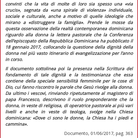
convinti che la vita di molte di loro sia spesso una
«via
crucis»
, segnata da
«una spirale di violenza»
individuale,
sociale e culturale, anche a motivo di quelle ideologie che
mirano a
«distruggere la famiglia»
. Prende le mosse da
questa osservazione della realtà contemporanea dominicana
riguardo alla donna la lettera pastorale che la Conferenza
dell’episcopato della Repubblica Dominicana ha pubblicato il
18 gennaio 2017, collocando la questione della dignità della
donna nel più vasto itinerario di evangelizzazione per l’anno
in corso.
Il documento sottolinea poi la presenza nella Scrittura del
fondamento di tale dignità e la testimonianza che essa
contiene della speciale sensibilità femminile per le cose di
Dio, cui fanno riscontro le parole che Gesù rivolge alla donna.
Da ultimo i vescovi, rinviando ripetutamente al magistero di
papa Francesco, descrivono il ruolo preponderante che la
donna, in veste di religiosa, di operatrice pastorale ai più vari
livelli e anche in veste di teologa, svolge nella Chiesa
dominicana:
«Dove ci sono le donne, la Chiesa ha i piedi e
cammina»
.
Documento, 01/06/2017, pag. 363