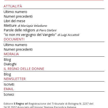
ATTUALITÀ
Ultimo numero
Numeri precedenti
Libri del mese
Riletture
di Mariapia Veladiano
Parole delle religioni
di Piero Stefani
"Io non mi vergogno del Vangelo"
di Luigi Accattoli
DOCUMENTI
Ultimo numero
Numeri precedenti
MORALIA
Blog
Dialoghi
IL REGNO DELLE DONNE
Blog
NEWSLETTER
Iscriviti
EMAIL
Scrivici
Editore
Il Regno srl
Registrazione del Tribunale di Bologna N. 2237 del
24.10.1957 Associato all’Unione Stampa Periodica Italiana