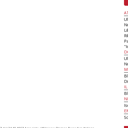
A
U
N
Li
Ri
Pa
"I
D
U
N
M
B
Di
I
B
N
Is
E
Sc