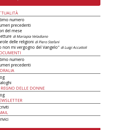
TTUALITÀ
ltimo numero
umeri precedenti
bri del mese
letture
di Mariapia Veladiano
role delle religioni
di Piero Stefani
o non mi vergogno del Vangelo"
di Luigi Accattoli
OCUMENTI
ltimo numero
umeri precedenti
ORALIA
log
aloghi
L REGNO DELLE DONNE
log
EWSLETTER
criviti
MAIL
rivici