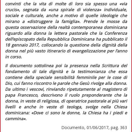
convinti che la vita di molte di loro sia spesso una
«via
crucis»
, segnata da
«una spirale di violenza»
individuale,
sociale e culturale, anche a motivo di quelle ideologie che
mirano a
«distruggere la famiglia»
. Prende le mosse da
questa osservazione della realtà contemporanea dominicana
riguardo alla donna la lettera pastorale che la Conferenza
dell’episcopato della Repubblica Dominicana ha pubblicato il
18 gennaio 2017, collocando la questione della dignità della
donna nel più vasto itinerario di evangelizzazione per l’anno
in corso.
Il documento sottolinea poi la presenza nella Scrittura del
fondamento di tale dignità e la testimonianza che essa
contiene della speciale sensibilità femminile per le cose di
Dio, cui fanno riscontro le parole che Gesù rivolge alla donna.
Da ultimo i vescovi, rinviando ripetutamente al magistero di
papa Francesco, descrivono il ruolo preponderante che la
donna, in veste di religiosa, di operatrice pastorale ai più vari
livelli e anche in veste di teologa, svolge nella Chiesa
dominicana:
«Dove ci sono le donne, la Chiesa ha i piedi e
cammina»
.
Documento, 01/06/2017, pag. 363