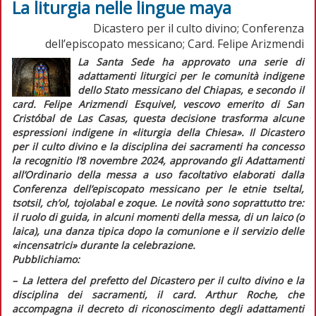
La liturgia nelle lingue maya
Dicastero per il culto divino; Conferenza
dell’episcopato messicano; Card. Felipe Arizmendi
La Santa Sede ha approvato una serie di
adattamenti liturgici per le comunità indigene
dello Stato messicano del Chiapas, e secondo il
card. Felipe Arizmendi Esquivel, vescovo emerito di San
Cristóbal de Las Casas, questa decisione trasforma alcune
espressioni indigene in
«liturgia della Chiesa»
. Il Dicastero
per il culto divino e la disciplina dei sacramenti ha concesso
la
recognitio
l’8 novembre 2024, approvando gli
Adattamenti
all’Ordinario della messa a uso facoltativo
elaborati dalla
Conferenza dell’episcopato messicano per le etnie
tseltal,
tsotsil, ch’ol, tojolabal
e
zoque
. Le novità sono soprattutto tre:
il ruolo di guida, in alcuni momenti della messa, di un laico (o
laica), una danza tipica dopo la comunione e il servizio delle
«incensatrici» durante la celebrazione.
Pubblichiamo:
–
L
a lettera del prefetto del Dicastero per il culto divino e la
disciplina dei sacramenti, il card. Arthur Roche, che
accompagna il decreto di riconoscimento degli adattamenti