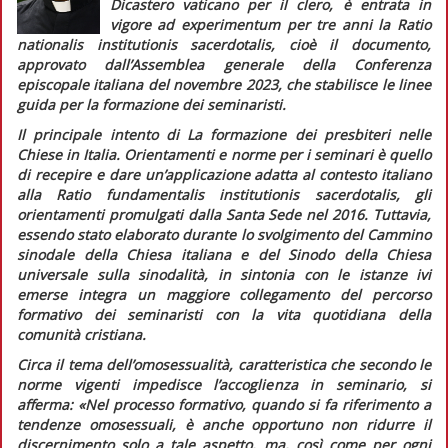
Dicastero vaticano per il clero, è entrata in
vigore
ad experimentum
per tre anni la
Ratio
nationalis institutionis sacerdotalis,
cioè il documento,
approvato dall’Assemblea generale della Conferenza
episcopale italiana del novembre 2023, che stabilisce le linee
guida per la formazione dei seminaristi.
Il principale intento di
La formazione dei presbiteri nelle
Chiese in Italia.
Orientamenti e norme per i seminari
è quello
di recepire e dare un’applicazione adatta al contesto italiano
alla
Ratio fundamentalis institutionis sacerdotalis,
gli
orientamenti promulgati dalla Santa Sede nel 2016. Tuttavia,
essendo stato elaborato durante lo svolgimento del Cammino
sinodale della Chiesa italiana e del Sinodo della Chiesa
universale sulla sinodalità, in sintonia con le istanze ivi
emerse integra un maggiore collegamento del percorso
formativo dei seminaristi con la vita quotidiana della
comunità cristiana.
Circa il tema dell’omosessualità, caratteristica che secondo le
norme vigenti impedisce l’accoglienza in seminario, si
afferma:
«Nel processo formativo, quando si fa riferimento a
tendenze omosessuali, è anche opportuno non ridurre il
discernimento solo a tale aspetto, ma, così come per ogni