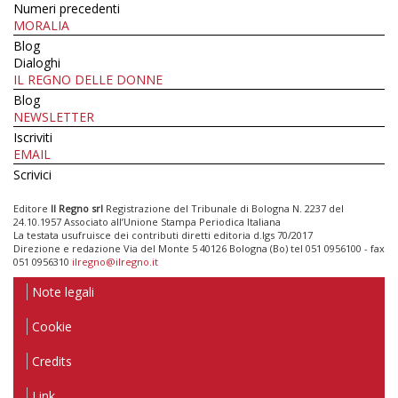
Numeri precedenti
MORALIA
Blog
Dialoghi
IL REGNO DELLE DONNE
Blog
NEWSLETTER
Iscriviti
EMAIL
Scrivici
Editore
Il Regno srl
Registrazione del Tribunale di Bologna N. 2237 del
24.10.1957 Associato all’Unione Stampa Periodica Italiana
La testata usufruisce dei contributi diretti editoria d.lgs 70/2017
Direzione e redazione Via del Monte 5 40126 Bologna (Bo) tel 051 0956100 - fax
051 0956310
ilregno@ilregno.it
Note legali
Cookie
Credits
Link