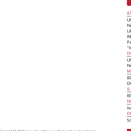
A
U
N
Li
Ri
Pa
"I
D
U
N
M
B
Di
I
B
N
Is
E
Sc