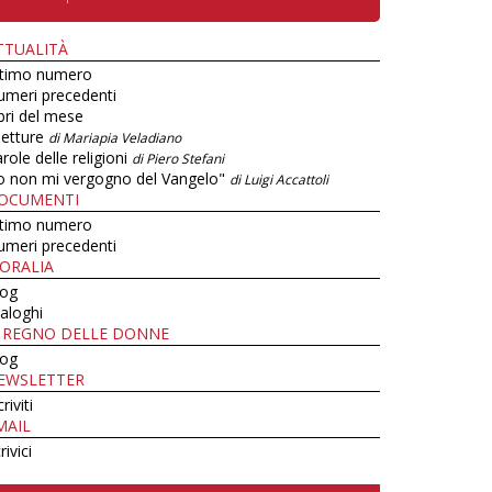
TTUALITÀ
ltimo numero
umeri precedenti
bri del mese
letture
di Mariapia Veladiano
role delle religioni
di Piero Stefani
o non mi vergogno del Vangelo"
di Luigi Accattoli
OCUMENTI
ltimo numero
umeri precedenti
ORALIA
log
aloghi
L REGNO DELLE DONNE
log
EWSLETTER
criviti
MAIL
rivici