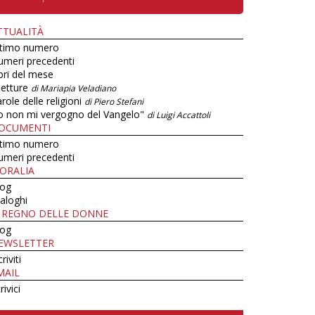
TTUALITÀ
ltimo numero
umeri precedenti
bri del mese
letture
di Mariapia Veladiano
role delle religioni
di Piero Stefani
o non mi vergogno del Vangelo"
di Luigi Accattoli
OCUMENTI
ltimo numero
umeri precedenti
ORALIA
log
aloghi
L REGNO DELLE DONNE
log
EWSLETTER
criviti
MAIL
rivici