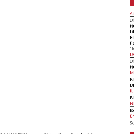
A
U
N
Li
Ri
Pa
"I
D
U
N
M
B
Di
I
B
N
Is
E
Sc