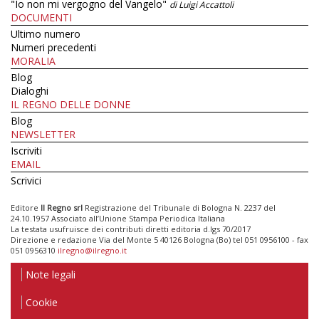
"Io non mi vergogno del Vangelo"
di Luigi Accattoli
DOCUMENTI
Ultimo numero
Numeri precedenti
MORALIA
Blog
Dialoghi
IL REGNO DELLE DONNE
Blog
NEWSLETTER
Iscriviti
EMAIL
Scrivici
Editore
Il Regno srl
Registrazione del Tribunale di Bologna N. 2237 del
24.10.1957 Associato all’Unione Stampa Periodica Italiana
La testata usufruisce dei contributi diretti editoria d.lgs 70/2017
Direzione e redazione Via del Monte 5 40126 Bologna (Bo) tel 051 0956100 - fax
051 0956310
ilregno@ilregno.it
Note legali
Cookie