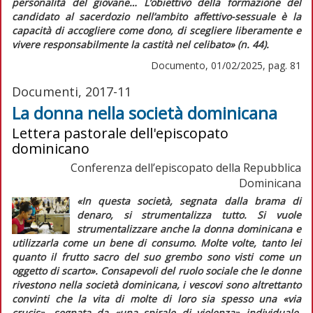
personalità del giovane…
L’obiettivo della formazione del
candidato al sacerdozio nell’ambito affettivo-sessuale è la
capacità di accogliere come dono, di scegliere liberamente e
vivere responsabilmente la castità nel celibato»
(n. 44).
Documento, 01/02/2025, pag. 81
Documenti, 2017-11
La donna nella società dominicana
Lettera pastorale dell'episcopato
dominicano
Conferenza dell’episcopato della Repubblica
Dominicana
«In questa società, segnata dalla brama di
denaro, si strumentalizza tutto. Si vuole
strumentalizzare anche la donna dominicana e
utilizzarla come un bene di consumo. Molte volte, tanto lei
quanto il frutto sacro del suo grembo sono visti come un
oggetto di scarto»
. Consapevoli del ruolo sociale che le donne
rivestono nella società dominicana, i vescovi sono altrettanto
convinti che la vita di molte di loro sia spesso una
«via
crucis»
, segnata da
«una spirale di violenza»
individuale,