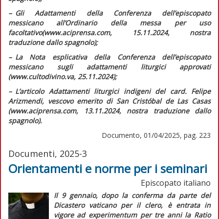
–
G
li
Adattamenti della Conferenza dell’episcopato
messicano all’Ordinario della messa per uso
facoltativo
(www.aciprensa.com, 15.11.2024, nostra
traduzione dallo spagnolo);
–
L
a Nota esplicativa della Conferenza dell’episcopato
messicano sugli adattamenti liturgici approvati
(www.cultodivino.va, 25.11.2024);
–
L
’articolo
Adattamenti liturgici indigeni
del card. Felipe
Arizmendi, vescovo emerito di San Cristóbal de Las Casas
(www.aciprensa.com, 13.11.2024, nostra traduzione dallo
spagnolo).
Documento, 01/04/2025, pag. 223
Documenti, 2025-3
Orientamenti e norme per i seminari
Episcopato italiano
Il 9 gennaio, dopo la conferma da parte del
Dicastero vaticano per il clero, è entrata in
vigore
ad experimentum
per tre anni la
Ratio