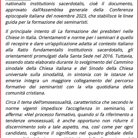
nationalis institutionis sacerdotalis,
cioè il documento,
approvato dall’Assemblea generale della Conferenza
episcopale italiana del novembre 2023, che stabilisce le linee
guida per la formazione dei seminaristi.
Il principale intento di
La formazione dei presbiteri nelle
Chiese in Italia.
Orientamenti e norme per i seminari
è quello
di recepire e dare un’applicazione adatta al contesto italiano
alla
Ratio fundamentalis institutionis sacerdotalis,
gli
orientamenti promulgati dalla Santa Sede nel 2016. Tuttavia,
essendo stato elaborato durante lo svolgimento del Cammino
sinodale della Chiesa italiana e del Sinodo della Chiesa
universale sulla sinodalità, in sintonia con le istanze ivi
emerse integra un maggiore collegamento del percorso
formativo dei seminaristi con la vita quotidiana della
comunità cristiana.
Circa il tema dell’omosessualità, caratteristica che secondo le
norme vigenti impedisce l’accoglienza in seminario, si
afferma:
«Nel processo formativo, quando si fa riferimento a
tendenze omosessuali, è anche opportuno non ridurre il
discernimento solo a tale aspetto, ma, così come per ogni
candidato, coglierne il significato nel quadro globale della