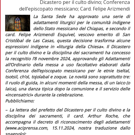
Dicastero per il culto divino; Conferenza
dell’episcopato messicano; Card. Felipe Arizmendi
La Santa Sede ha approvato una serie di
adattamenti liturgici per le comunità indigene
dello Stato messicano del Chiapas, e secondo il
card. Felipe Arizmendi Esquivel, vescovo emerito di San
Cristóbal de Las Casas, questa decisione trasforma alcune
espressioni indigene in
«liturgia della Chiesa»
. Il Dicastero
per il culto divino e la disciplina dei sacramenti ha concesso
la
recognitio
l’8 novembre 2024, approvando gli
Adattamenti
all’Ordinario della messa a uso facoltativo
elaborati dalla
Conferenza dell’episcopato messicano per le etnie
tseltal,
tsotsil, ch’ol, tojolabal
e
zoque
. Le novità sono soprattutto tre:
il ruolo di guida, in alcuni momenti della messa, di un laico (o
laica), una danza tipica dopo la comunione e il servizio delle
«incensatrici» durante la celebrazione.
Pubblichiamo:
–
L
a lettera del prefetto del Dicastero per il culto divino e la
disciplina dei sacramenti, il card. Arthur Roche, che
accompagna il decreto di riconoscimento degli adattamenti
(www.aciprensa.com, 15.11.2024, nostra traduzione dallo
spagnolo);