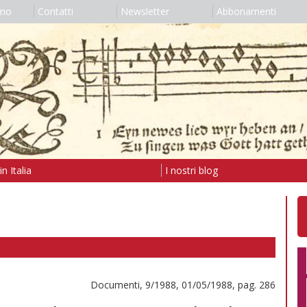
amo
Contatti
Newsletter
Abbonamenti
n Italia
I nostri blog
Documenti, 9/1988, 01/05/1988, pag. 286