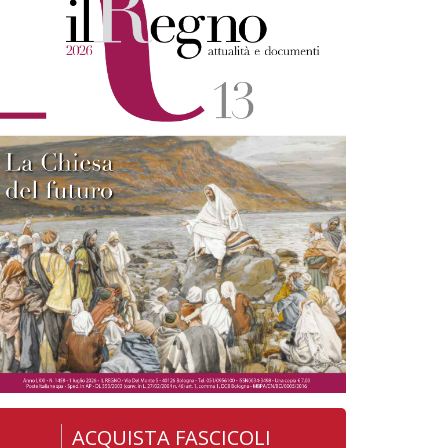
ACQUISTA FASCICOLI