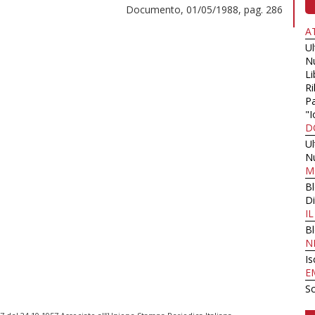
Documento, 01/05/1988, pag. 286
A
U
N
Li
Ri
Pa
"I
D
U
N
M
B
Di
I
B
N
Is
E
Sc