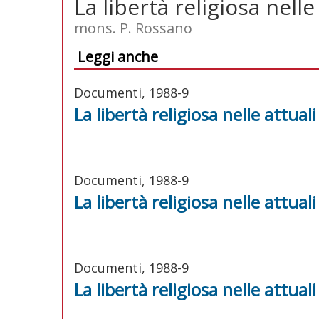
La libertà religiosa nelle
mons. P. Rossano
Leggi anche
Documenti, 1988-9
La libertà religiosa nelle attuali
Documenti, 1988-9
La libertà religiosa nelle attuali
Documenti, 1988-9
La libertà religiosa nelle attuali