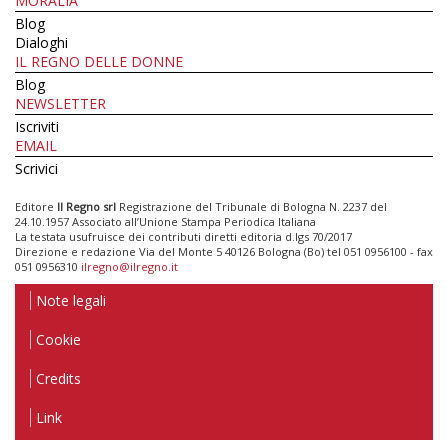
MORALIA
Blog
Dialoghi
IL REGNO DELLE DONNE
Blog
NEWSLETTER
Iscriviti
EMAIL
Scrivici
Editore
Il Regno srl
Registrazione del Tribunale di Bologna N. 2237 del
24.10.1957 Associato all’Unione Stampa Periodica Italiana
La testata usufruisce dei contributi diretti editoria d.lgs 70/2017
Direzione e redazione Via del Monte 5 40126 Bologna (Bo) tel 051 0956100 - fax
051 0956310
ilregno@ilregno.it
Note legali
Cookie
Credits
Link