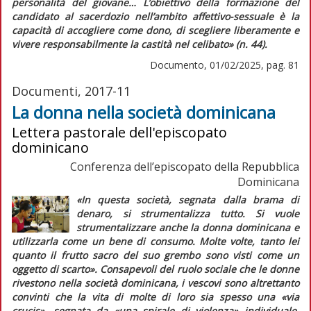
personalità del giovane…
L’obiettivo della formazione del
candidato al sacerdozio nell’ambito affettivo-sessuale è la
capacità di accogliere come dono, di scegliere liberamente e
vivere responsabilmente la castità nel celibato»
(n. 44).
Documento, 01/02/2025, pag. 81
Documenti, 2017-11
La donna nella società dominicana
Lettera pastorale dell'episcopato
dominicano
Conferenza dell’episcopato della Repubblica
Dominicana
«In questa società, segnata dalla brama di
denaro, si strumentalizza tutto. Si vuole
strumentalizzare anche la donna dominicana e
utilizzarla come un bene di consumo. Molte volte, tanto lei
quanto il frutto sacro del suo grembo sono visti come un
oggetto di scarto»
. Consapevoli del ruolo sociale che le donne
rivestono nella società dominicana, i vescovi sono altrettanto
convinti che la vita di molte di loro sia spesso una
«via
crucis»
, segnata da
«una spirale di violenza»
individuale,