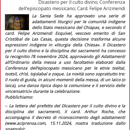
Dicastero per il culto divino; Conferenza
dell’episcopato messicano; Card. Felipe Arizmendi
La Santa Sede ha approvato una serie di
adattamenti liturgici per le comunità indigene
dello Stato messicano del Chiapas, e secondo il
card. Felipe Arizmendi Esquivel, vescovo emerito di San
Cristóbal de Las Casas, questa decisione trasforma alcune
espressioni indigene in
«liturgia della Chiesa»
. Il Dicastero
per il culto divino e la disciplina dei sacramenti ha concesso
la
recognitio
l’8 novembre 2024, approvando gli
Adattamenti
all’Ordinario della messa a uso facoltativo
elaborati dalla
Conferenza dell’episcopato messicano per le etnie
tseltal,
tsotsil, ch’ol, tojolabal
e
zoque
. Le novità sono soprattutto tre:
il ruolo di guida, in alcuni momenti della messa, di un laico (o
laica), una danza tipica dopo la comunione e il servizio delle
«incensatrici» durante la celebrazione.
Pubblichiamo:
–
L
a lettera del prefetto del Dicastero per il culto divino e la
disciplina dei sacramenti, il card. Arthur Roche, che
accompagna il decreto di riconoscimento degli adattamenti
(www.aciprensa.com, 15.11.2024, nostra traduzione dallo
spagnolo);