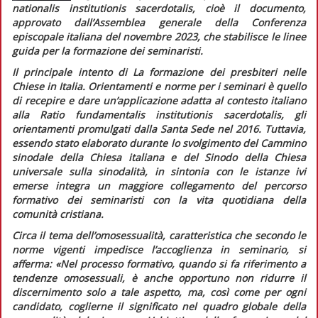
nationalis institutionis sacerdotalis,
cioè il documento,
approvato dall’Assemblea generale della Conferenza
episcopale italiana del novembre 2023, che stabilisce le linee
guida per la formazione dei seminaristi.
Il principale intento di
La formazione dei presbiteri nelle
Chiese in Italia.
Orientamenti e norme per i seminari
è quello
di recepire e dare un’applicazione adatta al contesto italiano
alla
Ratio fundamentalis institutionis sacerdotalis,
gli
orientamenti promulgati dalla Santa Sede nel 2016. Tuttavia,
essendo stato elaborato durante lo svolgimento del Cammino
sinodale della Chiesa italiana e del Sinodo della Chiesa
universale sulla sinodalità, in sintonia con le istanze ivi
emerse integra un maggiore collegamento del percorso
formativo dei seminaristi con la vita quotidiana della
comunità cristiana.
Circa il tema dell’omosessualità, caratteristica che secondo le
norme vigenti impedisce l’accoglienza in seminario, si
afferma:
«Nel processo formativo, quando si fa riferimento a
tendenze omosessuali, è anche opportuno non ridurre il
discernimento solo a tale aspetto, ma, così come per ogni
candidato, coglierne il significato nel quadro globale della