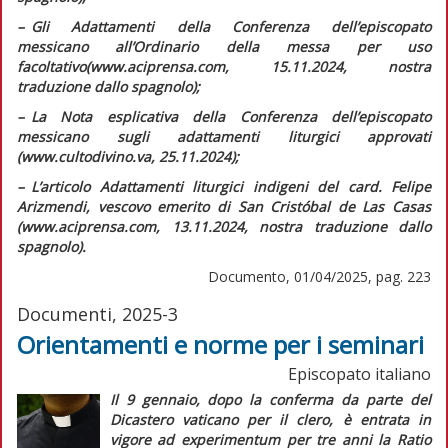
–
G
li
Adattamenti della Conferenza dell’episcopato
messicano all’Ordinario della messa per uso
facoltativo
(www.aciprensa.com, 15.11.2024, nostra
traduzione dallo spagnolo);
–
L
a Nota esplicativa della Conferenza dell’episcopato
messicano sugli adattamenti liturgici approvati
(www.cultodivino.va, 25.11.2024);
–
L
’articolo
Adattamenti liturgici indigeni
del card. Felipe
Arizmendi, vescovo emerito di San Cristóbal de Las Casas
(www.aciprensa.com, 13.11.2024, nostra traduzione dallo
spagnolo).
Documento, 01/04/2025, pag. 223
Documenti, 2025-3
Orientamenti e norme per i seminari
Episcopato italiano
Il 9 gennaio, dopo la conferma da parte del
Dicastero vaticano per il clero, è entrata in
vigore
ad experimentum
per tre anni la
Ratio