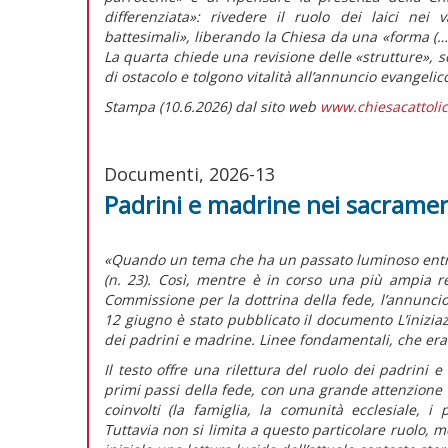
differenziata»
: rivedere il ruolo dei laici nei v
battesimali»,
liberando la Chiesa da una
«forma (…)
La quarta chiede una revisione delle «strutture»,
di ostacolo e tolgono vitalità all’annuncio evangelic
Stampa (10.6.2026) dal sito web
www.chiesacattolic
Documenti, 2026-13
Padrini e madrine nei sacramen
«Quando un tema che ha un passato luminoso entra i
(n. 23). Così, mentre è in corso una più ampia re
Commissione per la dottrina della fede, l’annuncio 
12 giugno è stato pubblicato il documento
L’inizia
dei padrini e madrine. Linee fondamentali,
che era
Il testo offre una rilettura del ruolo dei padrini
primi passi della fede, con una grande attenzione 
coinvolti (la famiglia, la comunità ecclesiale, i
Tuttavia non si limita a questo particolare ruolo, m