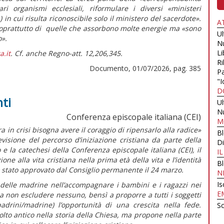
ari organismi ecclesiali, riformulare i diversi
«ministeri
 in cui risulta riconoscibile solo il ministero del sacerdote».
A
 soprattutto di quelle che assorbono molte energie ma
«sono
U
o».
N
Li
a.it
. Cf. anche Regno-att. 12,206,345.
Ri
Documento, 01/07/2026, pag. 385
Pa
"I
D
ti
U
N
Conferenza episcopale italiana (CEI)
M
n crisi bisogna avere il coraggio di ripensarlo alla radice»
B
visione del percorso d’iniziazione cristiana da parte della
Di
e la catechesi della Conferenza episcopale italiana (CEI), il
I
zione alla vita cristiana nella prima età della vita e l’identità
B
 stato approvato dal Consiglio permanente il 24 marzo.
N
Is
 e delle madrine nell’accompagnare i bambini e i ragazzi nei
E
a non escludere nessuno, bensì a proporre a tutti i soggetti
 padrini/madrine) l’opportunità di una crescita nella fede.
Sc
olto antico nella storia della Chiesa, ma propone nella parte