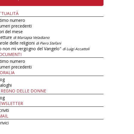
TTUALITÀ
ltimo numero
umeri precedenti
bri del mese
letture
di Mariapia Veladiano
role delle religioni
di Piero Stefani
o non mi vergogno del Vangelo"
di Luigi Accattoli
OCUMENTI
ltimo numero
umeri precedenti
ORALIA
log
aloghi
L REGNO DELLE DONNE
log
EWSLETTER
criviti
MAIL
rivici