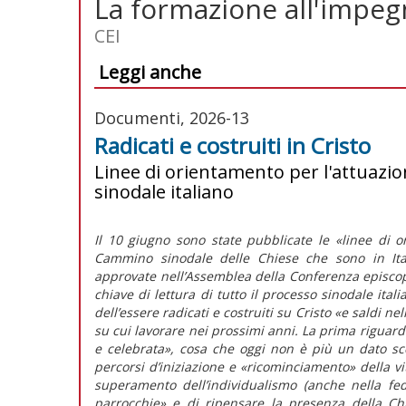
La formazione all'impegn
CEI
Leggi anche
Documenti, 2026-13
Radicati e costruiti in Cristo
Linee di orientamento per l'attuazi
sinodale italiano
Il 10 giugno sono state pubblicate le
«linee di o
Cammino sinodale delle Chiese che sono in Ita
approvate nell’Assemblea della Conferenza episcop
chiave di lettura di tutto il processo sinodale ita
dell’essere radicati e costruiti su Cristo «e saldi n
su cui lavorare nei prossimi anni. La prima riguard
e celebrata»,
cosa che oggi non è più un dato scon
percorsi d’iniziazione e «ricominciamento» della vi
superamento dell’individualismo (anche nella fed
parrocchie»
e di ripensare la presenza della Chie