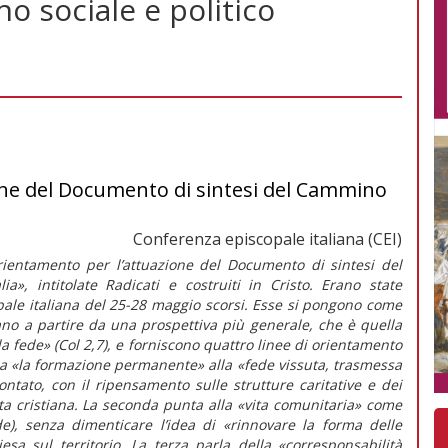
o sociale e politico
one del Documento di sintesi del Cammino
Conferenza episcopale italiana (CEI)
rientamento per l’attuazione del Documento di sintesi del
lia»
, intitolate
Radicati e costruiti in Cristo.
Erano state
ale italiana del 25-28 maggio scorsi. Esse si pongono come
liano a partire da una prospettiva più generale, che è quella
ella fede» (Col 2,7), e forniscono quattro linee di orientamento
a
«la formazione permanente»
alla
«fede vissuta, trasmessa
tato, con il ripensamento sulle strutture caritative e dei
ta cristiana. La seconda punta alla
«vita comunitaria»
come
e), senza dimenticare l’idea di
«rinnovare la forma delle
sa sul territorio. La terza parla della
«corresponsabilità