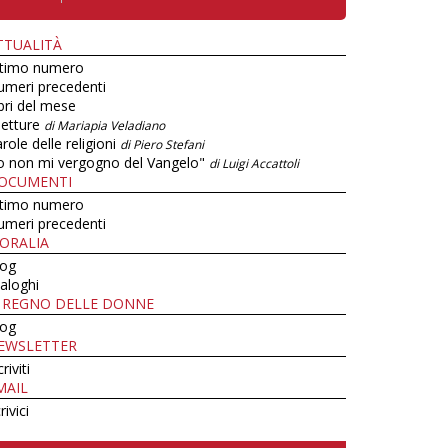
TTUALITÀ
ltimo numero
umeri precedenti
bri del mese
letture
di Mariapia Veladiano
role delle religioni
di Piero Stefani
o non mi vergogno del Vangelo"
di Luigi Accattoli
OCUMENTI
ltimo numero
umeri precedenti
ORALIA
log
aloghi
L REGNO DELLE DONNE
log
EWSLETTER
criviti
MAIL
rivici