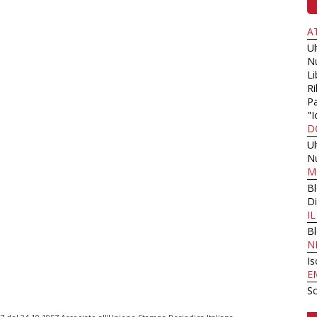
A
U
N
Li
Ri
Pa
"I
D
U
N
M
B
Di
I
B
N
Is
E
Sc