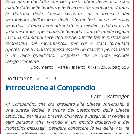
tema nasce dal fatto che «in questi ultimi decenni si sono
manifestate delle tendenze teologiche che mettono in dubbio
la dottrina della Chiesa secondo cui il ministro del
sacramento dell’unzione degli infermi “est omnis et solus
sacerdos”. Il tema viene affrontato in prevalenza dal punto di
vista pastorale, specialmente tenendo conto di quelle regioni
in cui la scarsità di sacerdoti rende difficile l’amministrazione
tempestiva del sacramento», per cui è stata formulata
l’ipotesi che il ministro possa essere un diacono permanente
o un laico qualificato. Un’ipotesi che la Nota esclude
categoricamente.
Documento - Parte / Inserto, 01/11/2005, pag. 555
Documenti, 2005-13
Introduzione al Compendio
Card. J. Ratzinger
«Il Compendio, che ora presento alla Chiesa universale, è
una sintesi fedele e sicura del Catechismo della Chiesa
cattolica… per la sua brevità, chiarezza e integrità, si rivolge a
ogni persona, che, vivendo in un mondo dispersivo e dai
molteplici messaggi, desidera conoscere la Via della Vita, la
Verità, affidata da Dio alla Chiesa» (Benedetto XVI). Il