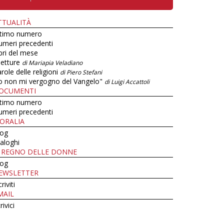
TTUALITÀ
ltimo numero
umeri precedenti
bri del mese
letture
di Mariapia Veladiano
role delle religioni
di Piero Stefani
o non mi vergogno del Vangelo"
di Luigi Accattoli
OCUMENTI
ltimo numero
umeri precedenti
ORALIA
log
aloghi
L REGNO DELLE DONNE
log
EWSLETTER
criviti
MAIL
rivici