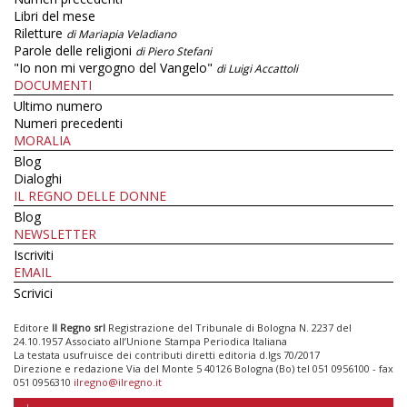
Libri del mese
Riletture
di Mariapia Veladiano
Parole delle religioni
di Piero Stefani
"Io non mi vergogno del Vangelo"
di Luigi Accattoli
DOCUMENTI
Ultimo numero
Numeri precedenti
MORALIA
Blog
Dialoghi
IL REGNO DELLE DONNE
Blog
NEWSLETTER
Iscriviti
EMAIL
Scrivici
Editore
Il Regno srl
Registrazione del Tribunale di Bologna N. 2237 del
24.10.1957 Associato all’Unione Stampa Periodica Italiana
La testata usufruisce dei contributi diretti editoria d.lgs 70/2017
Direzione e redazione Via del Monte 5 40126 Bologna (Bo) tel 051 0956100 - fax
051 0956310
ilregno@ilregno.it