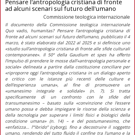
Pensare l'antropologia cristiana di fronte
ad alcuni scenari sul futuro dell'umano
Commissione teologica internazionale
Il documento della Commissione teologica internazionale
Quo vadis, humanitas? Pensare l’antropologia cristiana di
fronte ad alcuni scenari sul futuro dell’umano, pubblicato il 4
marzo, è stato elaborato dal 2022 al 2025 e si definisce uno
«studio sull’antropologia cristiana di fronte alle sfide culturali
contemporanee». Il 50º della Gaudium et spes ha offerto
l’impulso di prendere le mosse dall’«antropologia personale e
sociale» delineata a partire dalla costituzione conciliare per
«riproporre oggi l’antropologia cristiana in un dialogo aperto
e critico con le istanze più recenti delle culture e
dell’esperienza umana», al fine di promuovere un
«umanesimo integrale e solidale» (n. 7). Si tratta
specificamente di un confronto con le sfide del
transumanesimo – basato sulla «convinzione che l’essere
umano possa e debba impiegare le risorse della scienza e
della tecnologia per superare i limiti fisici e biologici della
condizione umana» (n. 14) – e del postumanesimo, che
«enfatizza... l’“ibrido” (cyborg), fino a decostruire il soggetto
umano, rendendo del tutto fluido il confine tra l’umano e la