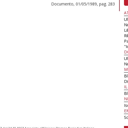
Documento, 01/05/1989, pag. 283
A
U
N
Li
Ri
Pa
"I
D
U
N
M
B
Di
I
B
N
Is
E
Sc