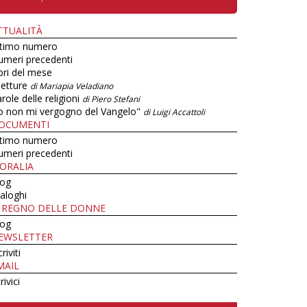
TTUALITÀ
ltimo numero
umeri precedenti
bri del mese
letture
di Mariapia Veladiano
role delle religioni
di Piero Stefani
o non mi vergogno del Vangelo"
di Luigi Accattoli
OCUMENTI
ltimo numero
umeri precedenti
ORALIA
log
aloghi
L REGNO DELLE DONNE
log
EWSLETTER
criviti
MAIL
rivici