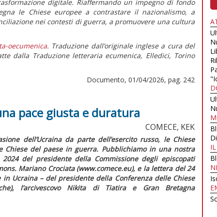
 trasformazione digitale. Riaffermando un impegno di fondo
egna le Chiese europee a contrastare il nazionalismo, a
onciliazione nei contesti di guerra, a promuovere una cultura
A
U
N
ta-oecumenica
. Traduzione dall’originale inglese a cura del
Li
te dalla Traduzione letteraria ecumenica, Elledici, Torino
Ri
Pa
"I
Documento, 01/04/2026, pag. 242
D
U
N
una pace giusta e duratura
M
COMECE, KEK
B
Di
vasione dell’Ucraina da parte dell’esercito russo, le Chiese
I
le Chiese del paese in guerra. Pubblichiamo in una nostra
B
re 2024 del presidente della Commissione degli episcopati
N
mons. Mariano Crociata (www.comece.eu), e la lettera del 24
e in Ucraina
– del presidente della Conferenza delle Chiese
Is
he), l’arcivescovo Nikita di Tiatira e Gran Bretagna
E
Sc