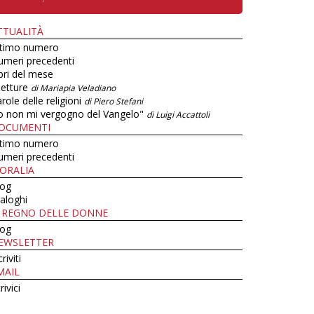
TTUALITÀ
ltimo numero
umeri precedenti
bri del mese
letture
di Mariapia Veladiano
role delle religioni
di Piero Stefani
o non mi vergogno del Vangelo"
di Luigi Accattoli
OCUMENTI
ltimo numero
umeri precedenti
ORALIA
log
aloghi
L REGNO DELLE DONNE
log
EWSLETTER
criviti
MAIL
rivici