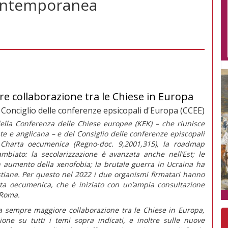
contemporanea
 collaborazione tra le Chiese in Europa
Conciglio delle conferenze epsicopali d'Europa (CCEE)
ella Conferenza delle Chiese europee (KEK) – che riunisce
te e anglicana – e del Consiglio delle conferenze episcopali
a
Charta oecumenica (Regno-doc
.
9,2001,315), la
roadmap
mbiato: la secolarizzazione è avanzata anche nell’Est; le
 aumento della xenofobia; la brutale guerra in Ucraina ha
stiane. Per questo nel 2022 i due organismi firmatari hanno
ta oecumenica,
che è iniziato con un’ampia consultazione
 Roma.
 sempre maggiore collaborazione tra le Chiese in Europa
,
one su tutti i temi sopra indicati, e inoltre sulle nuove