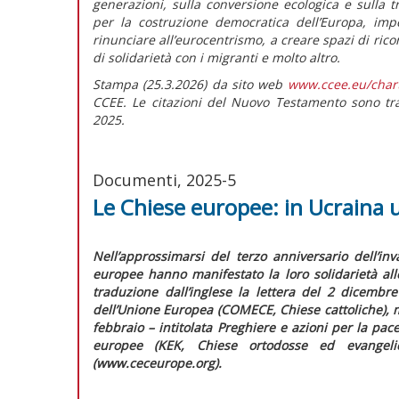
generazioni, sulla conversione ecologica e sulla
per la costruzione democratica dell’Europa, imp
rinunciare all’eurocentrismo, a creare spazi di ric
di solidarietà con i migranti e molto altro.
Stampa (25.3.2026) da sito web
www.ccee.eu/char
CCEE. Le citazioni del Nuovo Testamento sono trat
2025.
Documenti, 2025-5
Le Chiese europee: in Ucraina 
N
ell’approssimarsi del terzo anniversario dell’in
europee hanno manifestato la loro solidarietà al
traduzione dall’inglese la lettera del 2 dicemb
dell’Unione Europea (COMECE, Chiese cattoliche), 
febbraio – intitolata
Preghiere e azioni per la pac
europee (KEK, Chiese ortodosse ed evangelic
(www.ceceurope.org).