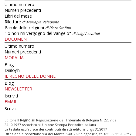
Ultimo numero
Numeri precedenti
Libri del mese
Riletture
di Mariapia Veladiano
Parole delle religioni
di Piero Stefani
"Io non mi vergogno del Vangelo"
di Luigi Accattoli
DOCUMENTI
Ultimo numero
Numeri precedenti
MORALIA
Blog
Dialoghi
IL REGNO DELLE DONNE
Blog
NEWSLETTER
Iscriviti
EMAIL
Scrivici
Editore
Il Regno srl
Registrazione del Tribunale di Bologna N. 2237 del
24.10.1957 Associato all’Unione Stampa Periodica Italiana
La testata usufruisce dei contributi diretti editoria d.lgs 70/2017
Direzione e redazione Via del Monte 5 40126 Bologna (Bo) tel 051 0956100 - fax