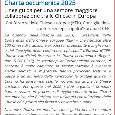
Charta oecumenica 2025
Linee guida per una sempre maggiore
collaborazione tra le Chiese in Europa
Conferenza delle Chiese europee (KEK), Conciglio delle
conferenze epsicopali d'Europa (CCEE)
Da quando, nella Pasqua del 2001, i presidenti della
Conferenza delle Chiese europee (KEK) – che riunisce oltre
100 Chiese di tradizione ortodossa, protestante e anglicana –
e del Consiglio delle conferenze episcopali d’Europa (CCEE,
Chiese cattoliche) firmarono la
Charta oecumenica (Regno-
doc
.
9,2001,315), la
roadmap
dell’ecumenismo europeo, il
contesto è molto cambiato: la secolarizzazione è avanzata
anche nell’Est; le migrazioni hanno provocato fratture e
paure e un aumento della xenofobia; la brutale guerra in
Ucraina ha diviso non solo le nazioni, ma anche le Chiese
cristiane. Per questo nel 2022 i due organismi firmatari
hanno avviato un processo di aggiornamento della
Charta
oecumenica,
che è iniziato con un’ampia consultazione delle
Chiese ed è giunto alla firma il 5 novembre a Roma.
La nuova
Charta oecumenica. Linee guida per una sempre
maggiore collaborazione tra le Chiese in Europa
, molto più