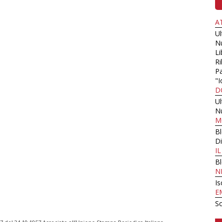
A
U
N
Li
Ri
Pa
"I
D
U
N
M
B
Di
I
B
N
Is
E
Sc