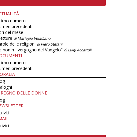
TTUALITÀ
ltimo numero
umeri precedenti
bri del mese
letture
di Mariapia Veladiano
role delle religioni
di Piero Stefani
o non mi vergogno del Vangelo"
di Luigi Accattoli
OCUMENTI
ltimo numero
umeri precedenti
ORALIA
log
aloghi
L REGNO DELLE DONNE
log
EWSLETTER
criviti
MAIL
rivici