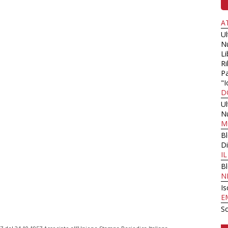
A
U
N
Li
Ri
Pa
"I
D
U
N
M
B
Di
I
B
N
Is
E
Sc