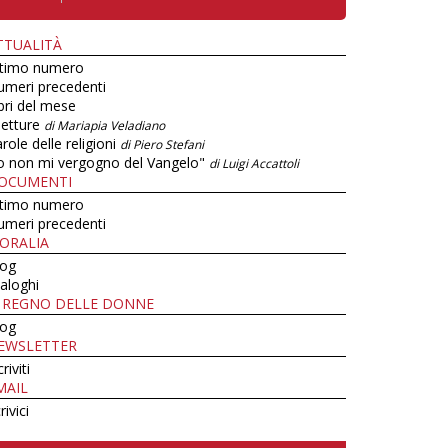
TTUALITÀ
ltimo numero
umeri precedenti
bri del mese
letture
di Mariapia Veladiano
role delle religioni
di Piero Stefani
o non mi vergogno del Vangelo"
di Luigi Accattoli
OCUMENTI
ltimo numero
umeri precedenti
ORALIA
log
aloghi
L REGNO DELLE DONNE
log
EWSLETTER
criviti
MAIL
rivici