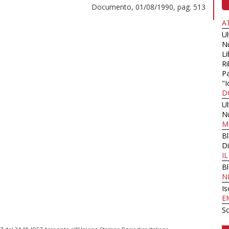
Documento, 01/08/1990, pag. 513
A
U
N
Li
Ri
Pa
"I
D
U
N
M
B
Di
I
B
N
Is
E
Sc