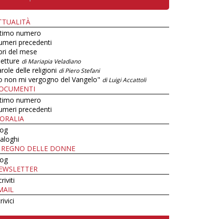
TTUALITÀ
ltimo numero
umeri precedenti
bri del mese
letture
di Mariapia Veladiano
role delle religioni
di Piero Stefani
o non mi vergogno del Vangelo"
di Luigi Accattoli
OCUMENTI
ltimo numero
umeri precedenti
ORALIA
log
aloghi
L REGNO DELLE DONNE
log
EWSLETTER
criviti
MAIL
rivici