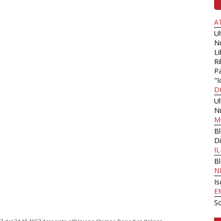
A
U
N
Li
Ri
Pa
"I
D
U
N
M
B
Di
I
B
N
Is
E
Sc