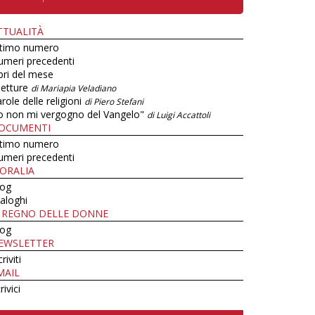
TTUALITÀ
ltimo numero
umeri precedenti
bri del mese
letture
di Mariapia Veladiano
role delle religioni
di Piero Stefani
o non mi vergogno del Vangelo"
di Luigi Accattoli
OCUMENTI
ltimo numero
umeri precedenti
ORALIA
log
aloghi
L REGNO DELLE DONNE
log
EWSLETTER
criviti
MAIL
rivici