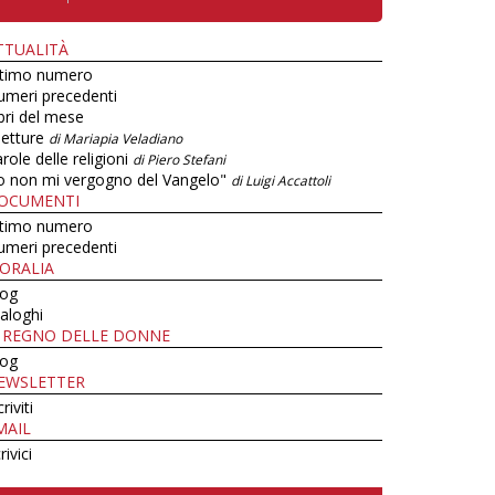
TTUALITÀ
ltimo numero
umeri precedenti
bri del mese
letture
di Mariapia Veladiano
role delle religioni
di Piero Stefani
o non mi vergogno del Vangelo"
di Luigi Accattoli
OCUMENTI
ltimo numero
umeri precedenti
ORALIA
log
aloghi
L REGNO DELLE DONNE
log
EWSLETTER
criviti
MAIL
rivici