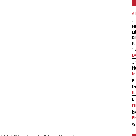
A
U
N
Li
Ri
Pa
"I
D
U
N
M
B
Di
I
B
N
Is
E
Sc