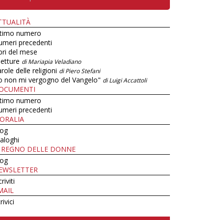
TTUALITÀ
ltimo numero
umeri precedenti
bri del mese
letture
di Mariapia Veladiano
role delle religioni
di Piero Stefani
o non mi vergogno del Vangelo"
di Luigi Accattoli
OCUMENTI
ltimo numero
umeri precedenti
ORALIA
log
aloghi
L REGNO DELLE DONNE
log
EWSLETTER
criviti
MAIL
rivici