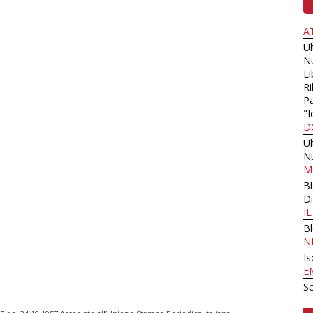
A
U
N
Li
Ri
Pa
"I
D
U
N
M
B
Di
I
B
N
Is
E
Sc