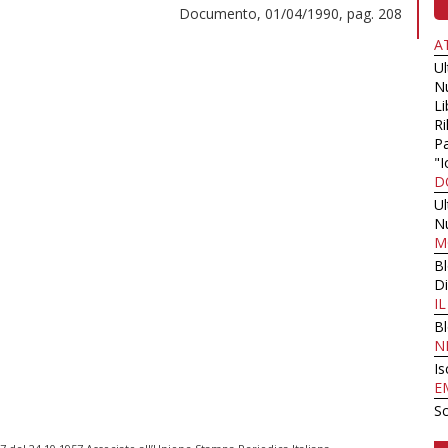
Documento, 01/04/1990, pag. 208
A
U
N
Li
Ri
Pa
"I
D
U
N
M
B
Di
I
B
N
Is
E
Sc