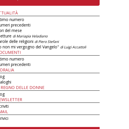
TTUALITÀ
ltimo numero
umeri precedenti
bri del mese
letture
di Mariapia Veladiano
role delle religioni
di Piero Stefani
o non mi vergogno del Vangelo"
di Luigi Accattoli
OCUMENTI
ltimo numero
umeri precedenti
ORALIA
log
aloghi
L REGNO DELLE DONNE
log
EWSLETTER
criviti
MAIL
rivici